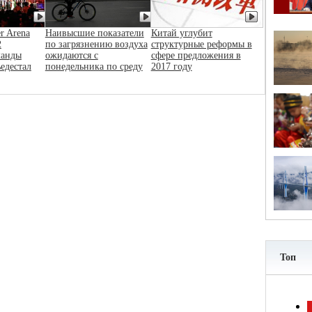
r Arena
Наивысшие показатели
Китай углубит
2
по загрязнению воздуха
структурные реформы в
манды
ожидаются с
сфере предложения в
ьедестал
понедельника по среду
2017 году
Топ