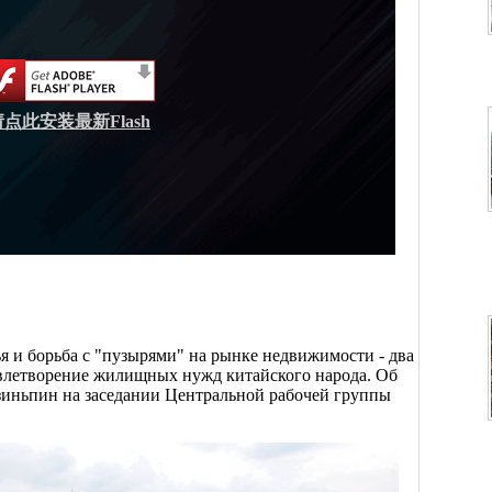
请点此安装最新Flash
я и борьба с "пузырями" на рынке недвижимости - два
влетворение жилищных нужд китайского народа. Об
зиньпин на заседании Центральной рабочей группы