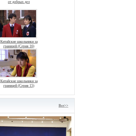
от добрых дел
Китайские школьники за
границей (Серия 16)
Китайские школьники за
границей (Серия 15)
Bce>>