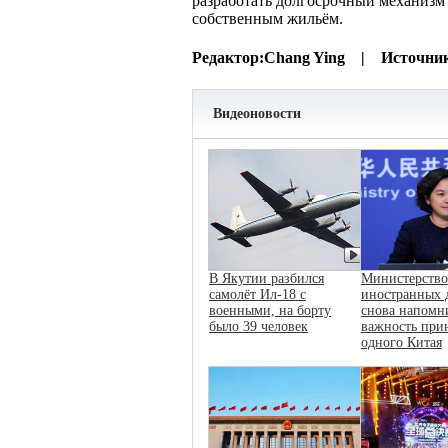
разработать долгосрочный механизм
собственным жильём.
Редактор:
Chang Ying |
Источни
Видеоновости
В Якутии разбился
Министерство
самолёт Ил-18 с
иностранных 
военными, на борту
снова напомн
было 39 человек
важность при
одного Китая