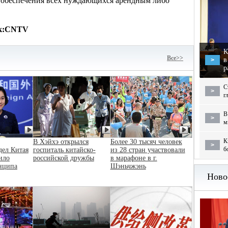
 обеспечения всех нуждающихся арендным либо
к:
CNTV
К
Bce>>
в
>
р
С
>
г
В
>
м
К
В Хэйхэ открылся
Более 30 тысяч человек
>
б
дел Китая
госпиталь китайско-
из 28 стран участвовали
ило
российской дружбы
в марафоне в г.
нципа
Шэньчжэнь