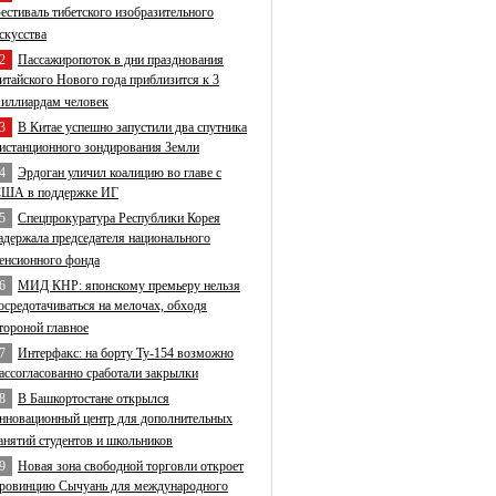
естиваль тибетского изобразительного
скусства
2
Пассажиропоток в дни празднования
итайского Нового года приблизится к 3
иллиардам человек
3
В Китае успешно запустили два спутника
истанционного зондирования Земли
4
Эрдоган уличил коалицию во главе с
ША в поддержке ИГ
5
Спецпрокуратура Республики Корея
адержала председателя национального
енсионного фонда
6
МИД КНР: японскому премьеру нельзя
осредотачиваться на мелочах, обходя
тороной главное
7
Интерфакс: на борту Ту-154 возможно
ассогласованно сработали закрылки
8
В Башкортостане открылся
нновационный центр для дополнительных
анятий студентов и школьников
9
Новая зона свободной торговли откроет
ровинцию Сычуань для международного