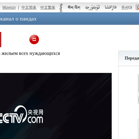
Монгол
|
中文简体
中文繁体
канал о пандах
ь жильем всех нуждающихся
Переда