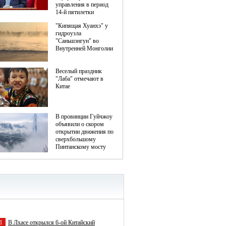
1
В Лхасе открылся 6-ой Китайский