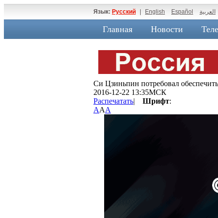
Язык:
Русский
|
English
Español
العربية
Главная
Новости
Теле
Си Цзиньпин потребовал обеспечит
2016-12-22 13:35МСК
Распечатать
|
Шрифт
:
A
A
A