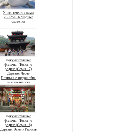
Учись вместе с нами
29/12/2016 Модные
словечки
Документальные
фильмы - Тоска по
родине (Серия 17)
Деревня Лаочэ
Почитание трудолюбия
и бережливости
Документальные
фильмы - Тоска по
родине (Серия 16)
Деревня Вэньли Радость