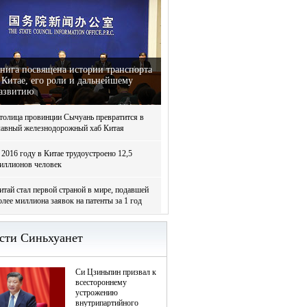
нига посвящена истории транспорта
 Китае, его роли и дальнейшему
азвитию
толица провинции Сычуань превратится в
лавный железнодорожный хаб Китая
 2016 году в Китае трудоустроено 12,5
иллионов человек
итай стал первой страной в мире, подавшей
олее миллиона заявок на патенты за 1 год