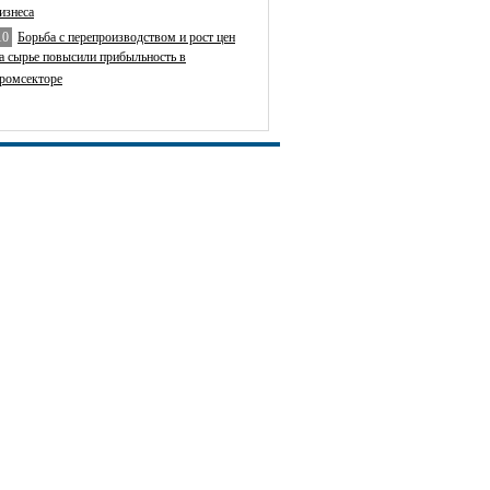
изнеса
10
Борьба с перепроизводством и рост цен
а сырье повысили прибыльность в
ромсекторе