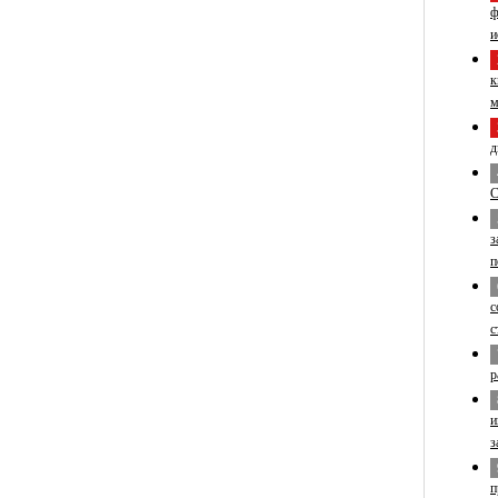
ф
и
к
м
д
С
з
п
с
с
р
и
з
п