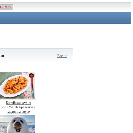
О CNTV
чи
Все>>
Китайская кухня
29/12/2016 Креветки в
медовом соусе