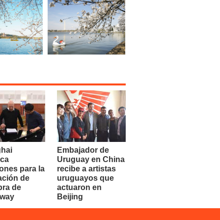
hai
Embajador de
ca
Uruguay en China
ones para la
recibe a artistas
ación de
uruguayos que
bra de
actuaron en
dway
Beijing