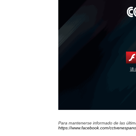
请
Para mantenerse informado de las última
https://www.facebook.com/cctvenespano