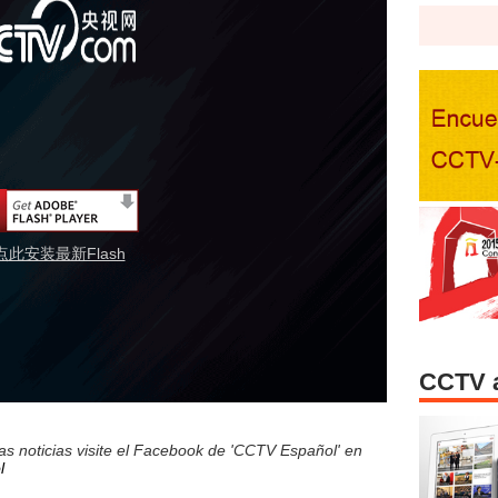
点此安装最新Flash
CCTV 
s noticias visite el Facebook de 'CCTV Español' en
l