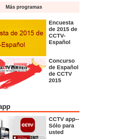
Más programas
Encuesta
de 2015 de
CCTV-
Español
Concurso
de Español
de CCTV
2015
app
CCTV app--
Sólo para
usted