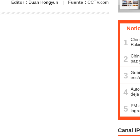
Editor：
Duan Hongyun
|
Fuente：
CCTV.com
Noti
Chin
1
Paki
Chin
2
paz 
Gobi
3
escá
Auto
4
deja
PM c
5
logr
Canal i