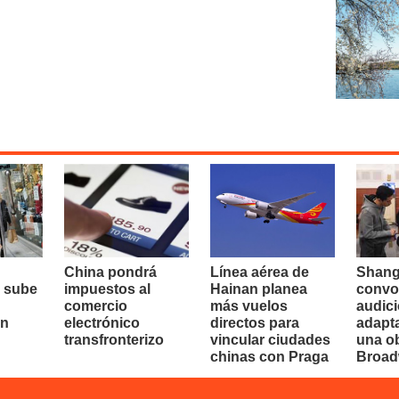
China pondrá
Línea aérea de
Shang
 sube
impuestos al
Hainan planea
convo
comercio
más vuelos
audici
en
electrónico
directos para
adapt
transfronterizo
vincular ciudades
una o
chinas con Praga
Broa