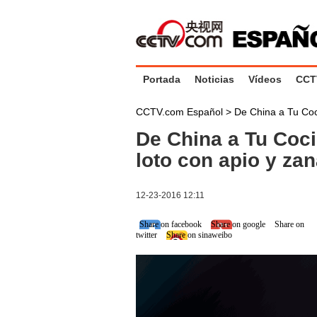
Portada
Noticias
Vídeos
CCT
CCTV.com Español
>
De China a Tu Co
De China a Tu Coci
loto con apio y za
12-23-2016 12:11
Share on facebook
Share on google
Share on
twitter
Share on sinaweibo