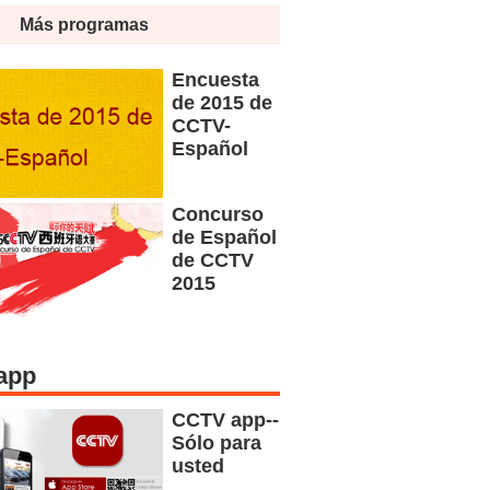
Más programas
Encuesta
de 2015 de
CCTV-
Español
Concurso
de Español
de CCTV
2015
app
CCTV app--
Sólo para
usted