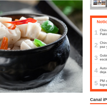
Noti
Chin
1
Paki
Chin
2
paz 
Gobi
3
escá
Auto
4
deja
PM c
5
logr
Canal i