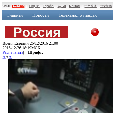
Язык:
Русский
|
English
Español
العربية
Монгол
|
中文简体
中文繁体
Главная
Новости
Телеканал о пандах
Время Евразии 26/12/2016 21:00
2016-12-26 18:19МСК
Распечатать
|
Шрифт
:
A
A
A