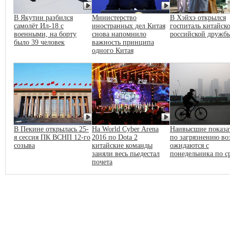
В Якутии разбился
Министерство
В Хэйхэ открылся
самолёт Ил-18 с
иностранных дел Китая
госпиталь китайско
военными, на борту
снова напомнило
российской дружб
было 39 человек
важность принципа
одного Китая
В Пекине открылась 25-
На World Cyber Arena
Наивысшие показа
я сессия ПК ВСНП 12-го
2016 по Dota 2
по загрязнению во
созыва
китайские команды
ожидаются с
заняли весь пьедестал
понедельника по с
почета