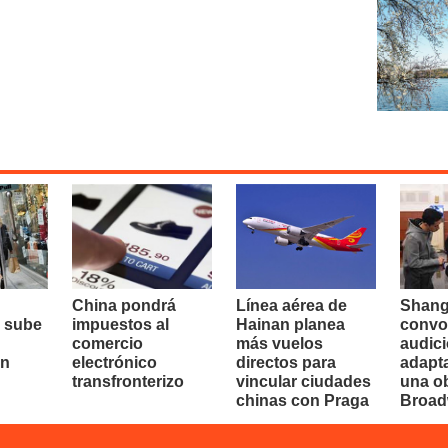
China pondrá
Línea aérea de
Shang
 sube
impuestos al
Hainan planea
convo
comercio
más vuelos
audici
en
electrónico
directos para
adapt
transfronterizo
vincular ciudades
una o
chinas con Praga
Broa