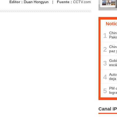
Editor：
Duan Hongyun
|
Fuente：
CCTV.com
Noti
Chin
1
Paki
Chin
2
paz 
Gobi
3
escá
Auto
4
deja
PM c
5
logr
Canal i