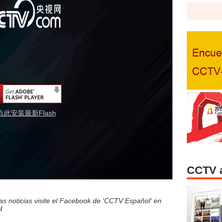
点此安装最新Flash
CCTV 
s noticias visite el Facebook de 'CCTV Español' en
l