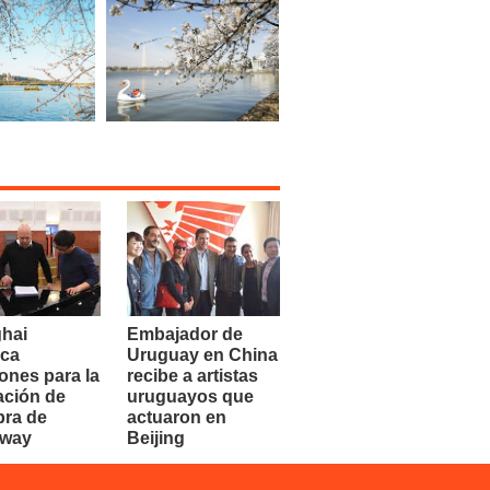
hai
Embajador de
ca
Uruguay en China
ones para la
recibe a artistas
ación de
uruguayos que
bra de
actuaron en
dway
Beijing