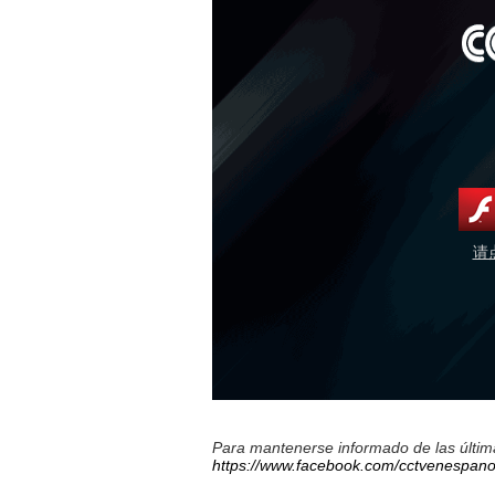
请
Para mantenerse informado de las última
https://www.facebook.com/cctvenespano