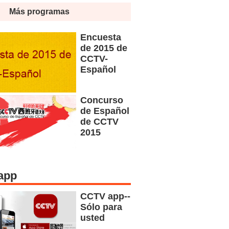
Más programas
Encuesta
de 2015 de
CCTV-
Español
Concurso
de Español
de CCTV
2015
app
CCTV app--
Sólo para
usted