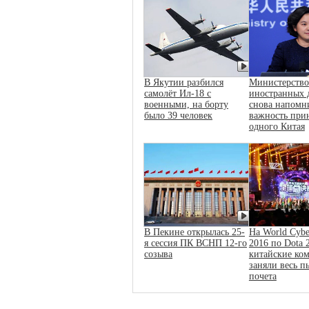
В Якутии разбился
Министерство
самолёт Ил-18 с
иностранных 
военными, на борту
снова напомн
было 39 человек
важность при
одного Китая
В Пекине открылась 25-
На World Cybe
я сессия ПК ВСНП 12-го
2016 по Dota 
созыва
китайские ко
заняли весь п
почета