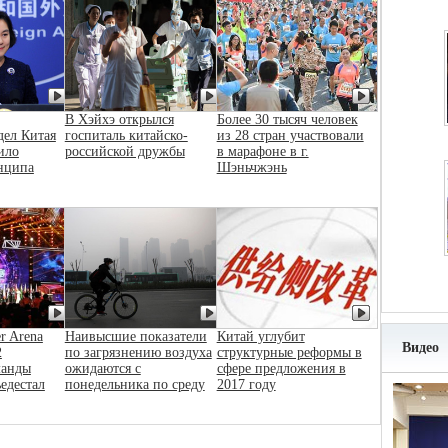
В Хэйхэ открылся
Более 30 тысяч человек
дел Китая
госпиталь китайско-
из 28 стран участвовали
ило
российской дружбы
в марафоне в г.
нципа
Шэньчжэнь
r Arena
Наивысшие показатели
Китай углубит
Видео
2
по загрязнению воздуха
структурные реформы в
манды
ожидаются с
сфере предложения в
ьедестал
понедельника по среду
2017 году