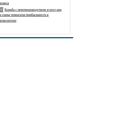
изнеса
10
Борьба с перепроизводством и рост цен
а сырье повысили прибыльность в
ромсекторе