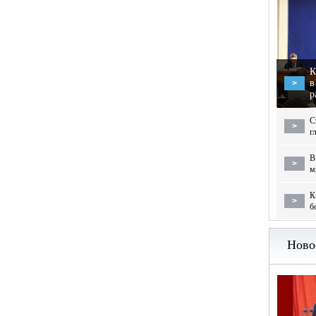
К
в
>
р
С
>
г
В
>
м
К
>
б