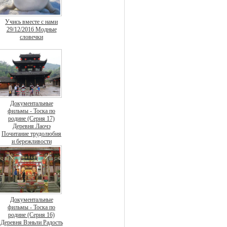
Учись вместе с нами
29/12/2016 Модные
словечки
Документальные
фильмы - Тоска по
родине (Серия 17)
Деревня Лаочэ
Почитание трудолюбия
и бережливости
Документальные
фильмы - Тоска по
родине (Серия 16)
Деревня Вэньли Радость