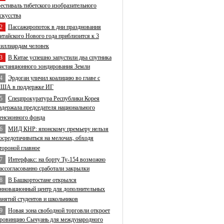
естиваль тибетского изобразительного
скусства
2
Пассажиропоток в дни празднования
итайского Нового года приблизится к 3
иллиардам человек
3
В Китае успешно запустили два спутника
истанционного зондирования Земли
4
Эрдоган уличил коалицию во главе с
ША в поддержке ИГ
5
Спецпрокуратура Республики Корея
адержала председателя национального
енсионного фонда
6
МИД КНР: японскому премьеру нельзя
осредотачиваться на мелочах, обходя
тороной главное
7
Интерфакс: на борту Ту-154 возможно
ассогласованно сработали закрылки
8
В Башкортостане открылся
нновационный центр для дополнительных
анятий студентов и школьников
9
Новая зона свободной торговли откроет
ровинцию Сычуань для международного