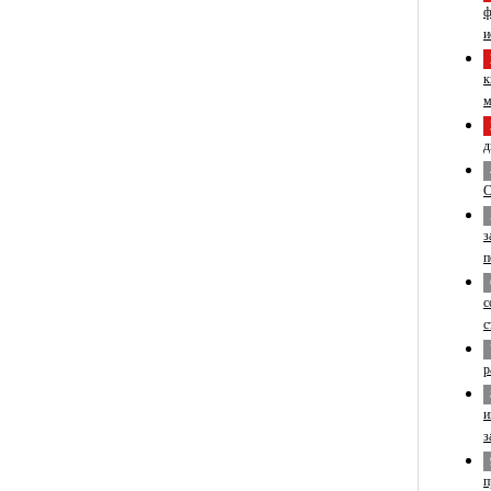
ф
и
к
м
д
С
з
п
с
с
р
и
з
п