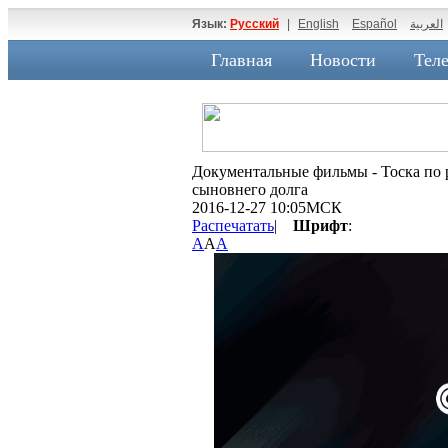
Язык:
Русский
|
English
Español
العربية
Главная
Новости
Теле
Документальные фильмы - Тоска по 
сыновнего долга
2016-12-27 10:05МСК
Распечатать
|
Шрифт
:
A
A
A