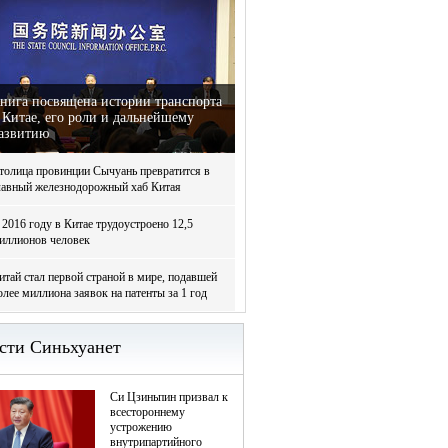
нига посвящена истории транспорта
 Китае, его роли и дальнейшему
азвитию
толица провинции Сычуань превратится в
лавный железнодорожный хаб Китая
 2016 году в Китае трудоустроено 12,5
иллионов человек
итай стал первой страной в мире, подавшей
олее миллиона заявок на патенты за 1 год