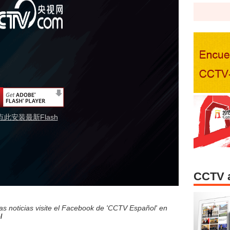
点此安装最新Flash
CCTV 
s noticias visite el Facebook de 'CCTV Español' en
l