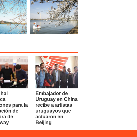
hai
Embajador de
ca
Uruguay en China
ones para la
recibe a artistas
ación de
uruguayos que
bra de
actuaron en
dway
Beijing