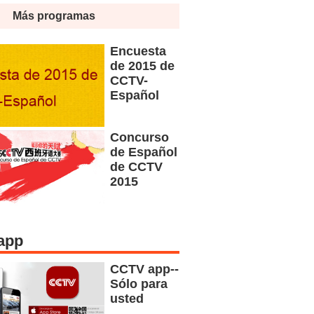
Más programas
Encuesta
de 2015 de
CCTV-
Español
Concurso
de Español
de CCTV
2015
app
CCTV app--
Sólo para
usted