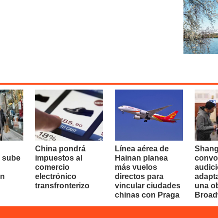
China pondrá
Línea aérea de
Shang
 sube
impuestos al
Hainan planea
convo
comercio
más vuelos
audici
en
electrónico
directos para
adapt
transfronterizo
vincular ciudades
una o
chinas con Praga
Broa