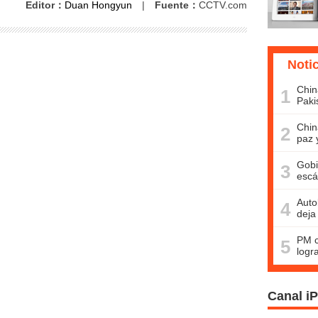
Editor：
Duan Hongyun
|
Fuente：
CCTV.com
Noti
Chin
1
Paki
Chin
2
paz 
Gobi
3
escá
Auto
4
deja
PM c
5
logr
Canal i