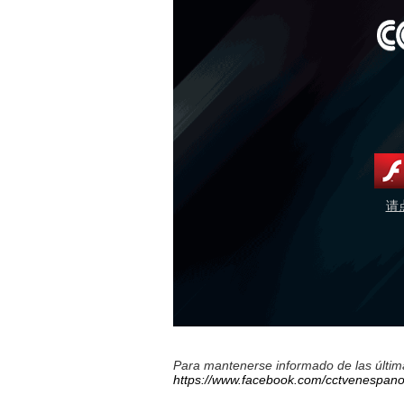
请
Para mantenerse informado de las última
https://www.facebook.com/cctvenespano