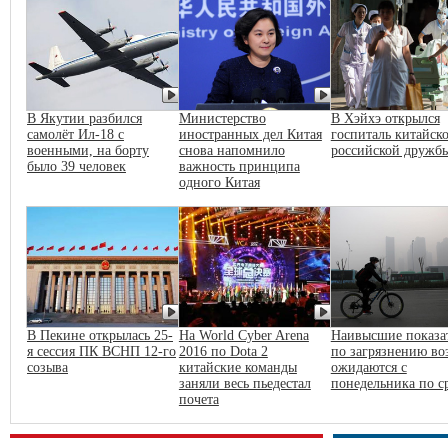
В Якутии разбился
Министерство
В Хэйхэ открылся
самолёт Ил-18 с
иностранных дел Китая
госпиталь китайско
военными, на борту
снова напомнило
российской дружб
было 39 человек
важность принципа
одного Китая
В Пекине открылась 25-
На World Cyber Arena
Наивысшие показа
я сессия ПК ВСНП 12-го
2016 по Dota 2
по загрязнению во
созыва
китайские команды
ожидаются с
заняли весь пьедестал
понедельника по с
почета