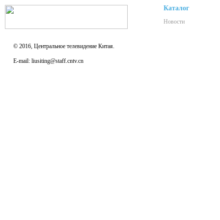
Каталог
Новости
© 2016, Центральное телевидение Китая.
E-mail: liusiting@staff.cntv.cn