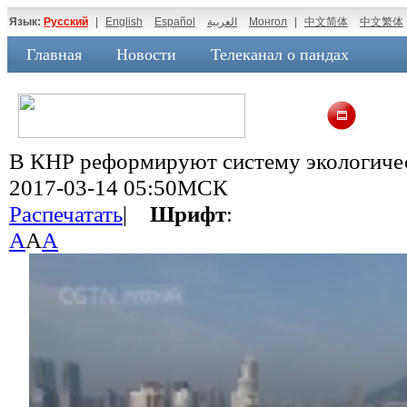
Язык:
Русский
|
English
Español
العربية
Монгол
|
中文简体
中文繁体
Главная
Новости
Телеканал о пандах
В КНР реформируют систему экологичес
2017-03-14 05:50МСК
Распечатать
|
Шрифт
:
A
A
A