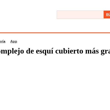
B
ería
App
complejo de esquí cubierto más 