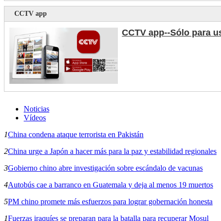
CCTV app
CCTV app--Sólo para u
Noticias
Vídeos
1
China condena ataque terrorista en Pakistán
2
China urge a Japón a hacer más para la paz y estabilidad regionales
3
Gobierno chino abre investigación sobre escándalo de vacunas
4
Autobús cae a barranco en Guatemala y deja al menos 19 muertos
5
PM chino promete más esfuerzos para lograr gobernación honesta
1
Fuerzas iraquíes se preparan para la batalla para recuperar Mosul