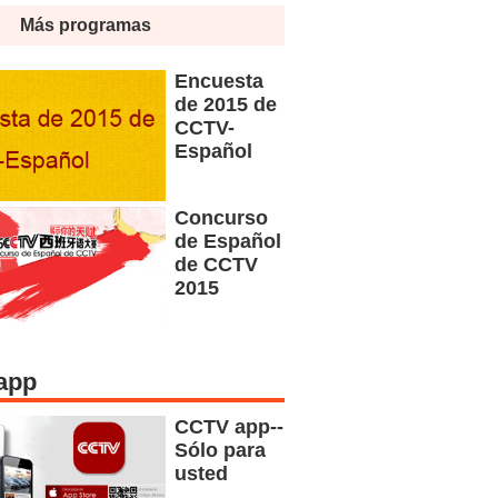
Más programas
Encuesta
de 2015 de
CCTV-
Español
Concurso
de Español
de CCTV
2015
app
CCTV app--
Sólo para
usted