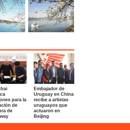
hai
Embajador de
ca
Uruguay en China
ones para la
recibe a artistas
ación de
uruguayos que
bra de
actuaron en
dway
Beijing