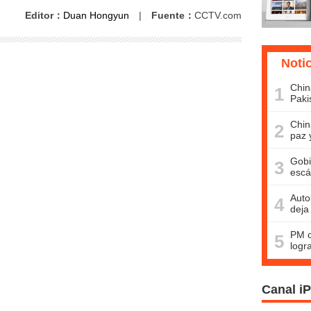
Editor：
Duan Hongyun
|
Fuente：
CCTV.com
Noti
Chin
1
Paki
Chin
2
paz 
Gobi
3
escá
Auto
4
deja
PM c
5
logr
Canal i