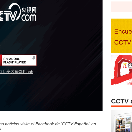
点此安装最新Flash
CCTV 
s noticias visite el Facebook de 'CCTV Español' en
l