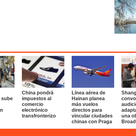
China pondrá
Línea aérea de
Shang
 sube
impuestos al
Hainan planea
convo
comercio
más vuelos
audici
en
electrónico
directos para
adapt
transfronterizo
vincular ciudades
una o
chinas con Praga
Broa