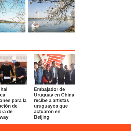
hai
Embajador de
ca
Uruguay en China
ones para la
recibe a artistas
ación de
uruguayos que
bra de
actuaron en
dway
Beijing