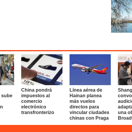
China pondrá
Línea aérea de
Shang
 sube
impuestos al
Hainan planea
convo
comercio
más vuelos
audici
en
electrónico
directos para
adapt
transfronterizo
vincular ciudades
una o
chinas con Praga
Broa