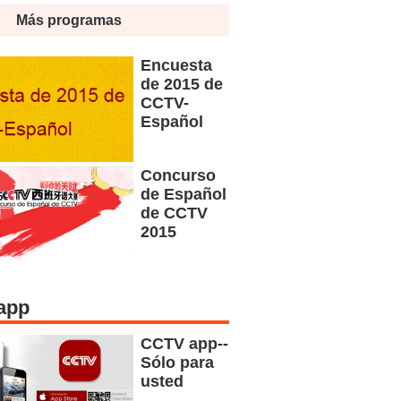
Más programas
Encuesta
de 2015 de
CCTV-
Español
Concurso
de Español
de CCTV
2015
app
CCTV app--
Sólo para
usted