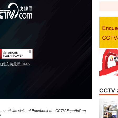
点此安装最新Flash
CCTV 
s noticias visite el Facebook de 'CCTV Español' en
l