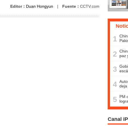
Editor：
Duan Hongyun
|
Fuente：
CCTV.com
Noti
Chin
1
Paki
Chin
2
paz 
Gobi
3
escá
Auto
4
deja
PM c
5
logr
Canal i