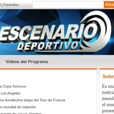
l
|
Favoritos
Videos del Programa
Sobr
Es una
la Copa Scirocco
notici
n Los Angeles
mundo
na duodécima etapa del Tour de Francia
el mu
to mundial de natación
presen
evento de aguas abiertas