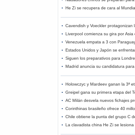
He Zi se recupera de cara al Mundia
Cavendish y Voeckler protagonizan l
Liverpool comienza su gira por Asi
Venezuela empata a 3 con Paragua
Estados Unidos y Japón se enfrentar
Siguen los preparativos para Londr
Madrid anuncia su candidatura para
Holowczyc y Mardeev ganan la 3ª eta
Greipel gana su primera etapa del T
AC Milán desvela nuevos fichajes previ
Corinthinas brasileño ofrece 40 mil
Chile obtiene la punta del grupo C 
La clavadista china He Zi se lesiona