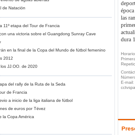
depor
l de Natación
época 
las ra
primer
a 11º etapa del Tour de Francia
actual
a con una victoria sobre el Guangdong Sunray Cave
dura 
y
án en la final de la Copa del Mundo de fútbol femenino
Horario
es 2012
Primera
Repetic
 los JJ.OO. de 2020
Contác
Número
E-mail:
pa del rally de la Ruta de la Seda
cctvsp
our de Francia
o a inicio de la liga italiana de fútbol
lones de euros por Tévez
de la Copa América
Pres