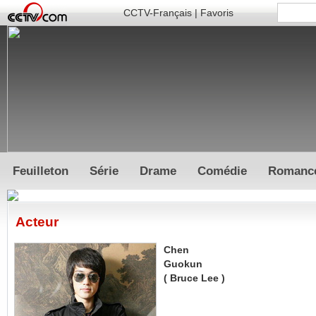
CCTV-Français
|
Favoris
Feuilleton
Série
Drame
Comédie
Romanc
Acteur
Chen
Guokun
( Bruce Lee )