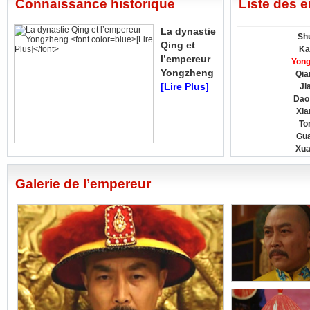
Connaissance historique
Liste des 
La dynastie
Shu
Qing et
Ka
l’empereur
Yong
Yongzheng
Qia
[Lire Plus]
Ji
Dao
Xia
To
Gua
Xua
Galerie de l’empereur