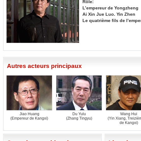
Rôle:
L’empereur de Yongzheng
Ai Xin Jue Luo. Yin Zhen
Le quatrième fils de l’emp
Autres acteurs principaux
Jiao Huang
Du Yulu
Wang Hui
(Empereur de Kangxi)
(Zhang Tingyu)
(Yin Xiang, Treizièm
de Kangxi)