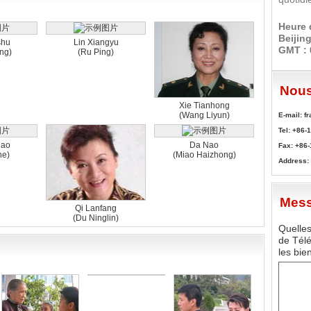
Heure 
Beijing
shu
Lin Xiangyu
GMT : 
ing)
(Ru Ping)
Nous
Xie Tianhong
(Wang Liyun)
E-mail: 
Tel: +86-
hao
Da Nao
Fax: +86
he)
(Miao Haizhong)
Address: 
Mes
Qi Lanfang
(Du Ninglin)
Quelles
de Télé
les bie