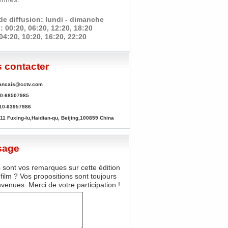
de diffusion: lundi - dimanche
: 00:20, 06:20, 12:20, 18:20
04:20, 10:20, 16:20, 22:20
 contacter
francais@cctv.com
10-68507985
-10-63957986
11 Fuxing-lu,Haidian-qu, Beijing,100859 China
sage
 sont vos remarques sur cette édition
film ? Vos propositions sont toujours
nvenues. Merci de votre participation !