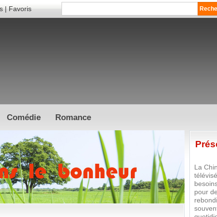
s
|
Favoris
Comédie
Romance
Prés
La Chin
télévi
besoins
pour de
rebondi
souvent
quotidi