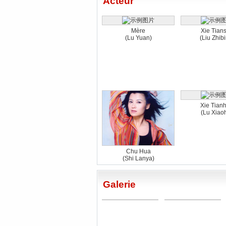
Acteur
Mère
Xie Tian
(Lu Yuan)
(Liu Zhib
Xie Tian
(Lu Xiao
Chu Hua
(Shi Lanya)
Galerie