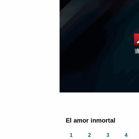
请
El amor inmortal
1
2
3
4