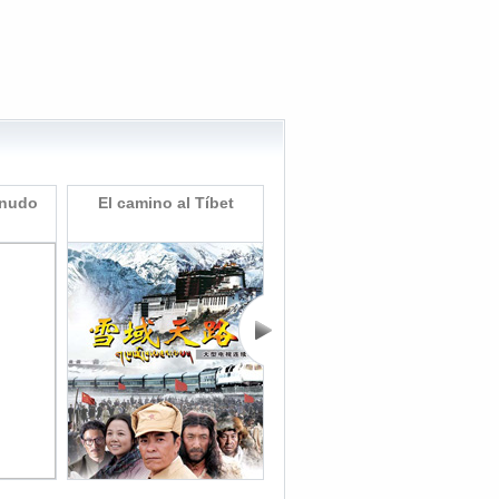
snudo
El camino al Tíbet
La salidaridad en
tiempos difíciles