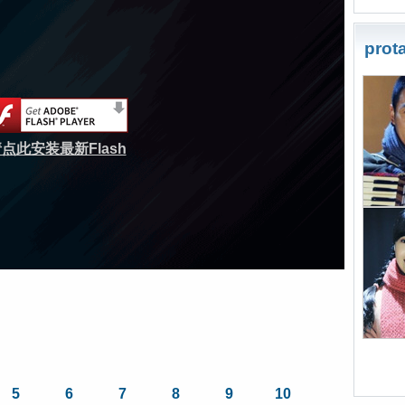
prot
点此安装最新Flash
5
6
7
8
9
10