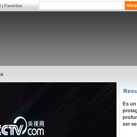
l
|
Favoritos
ma
Res
Es un
prota
profu
ser se