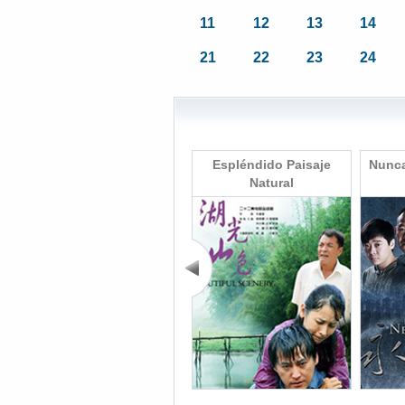
11
12
13
14
21
22
23
24
La contraseña de la
Espléndido Paisaje
Nunca
felicidad
Natural