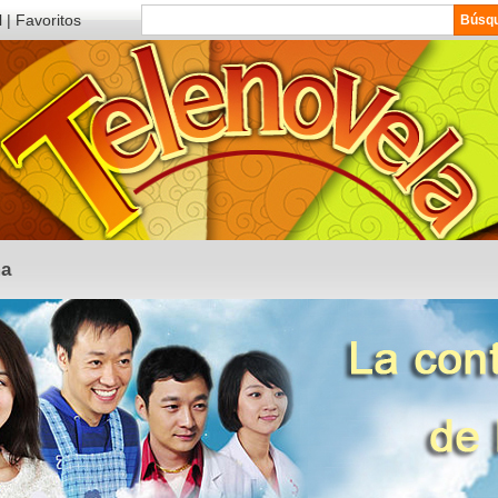
l
|
Favoritos
ma