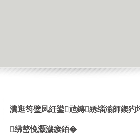
瀵逛笉璧凤紝鍙兘鏄綉缁滃師鍥犳
绋嶅悗灏濊瘯銆�