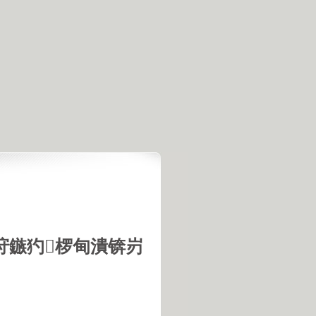
垨鏃犳椤甸潰锛岃