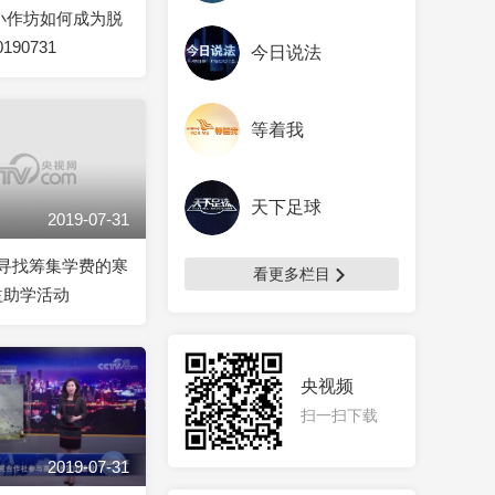
]小作坊如何成为脱
190731
今日说法
等着我
天下足球
2019-07-31
]“寻找筹集学费的寒
看更多栏目
益助学活动
央视频
扫一扫下载
2019-07-31