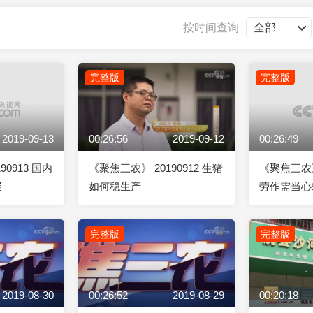
央博
非遗
文化
旅游
科普
健康
乐龄
阅读
按时间查询
云起
超级工厂
智敬中国
全民健康
颜选攻略
海洋
完整版
完整版
2019-09-13
00:26:56
2019-09-12
00:26:49
热播榜
总台企业白名单
90913 国内
《聚焦三农》 20190912 生猪
《聚焦三农》 
展
如何稳生产
劳作需当心
完整版
完整版
2019-08-30
00:26:52
2019-08-29
00:20:18