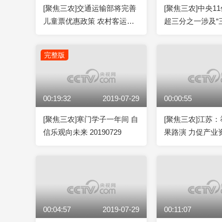
[聚焦三农]交通运输部将完善
[聚焦三农]中央1
儿童票优惠政策 农村客运纳
超三分之一涉及“
入其中
完整版
00:19:32
2019-07-29
00:00:55
[聚焦三农]寒门学子一年间 自
[聚焦三农]江苏
信乐观向未来 20190729
果路演 力促产业
00:04:57
2019-07-29
00:11:07