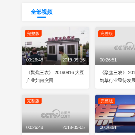
财经
教育
乡村振兴
生态环境
一带一路
全部视频
大国智造
大国展会
大国保险
云顶对话
完整版
完整版
00:26:48
2019-09-16
00:26:51
CCTV.节目官网
直播
节目单
栏目
片库
《聚焦三农》 20190916 大豆
《聚焦三农》 201
产业如何突围
饲草行业亟待发
完整版
完整版
00:26:49
2019-09-05
00:26:51