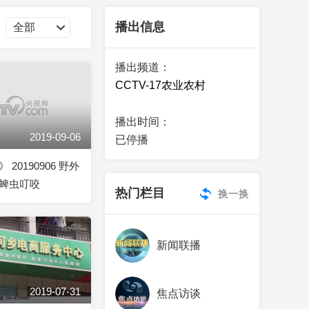
艺术
汽车
数智
5G
产业+
播出信息
时尚
天气
才艺
网展
央央好物
播出频道：
CCTV-17农业农村
播出时间：
2019-09-06
已停播
20190906 野外
蜱虫叮咬
热门栏目
换一换
新闻联播
2019-07-31
焦点访谈