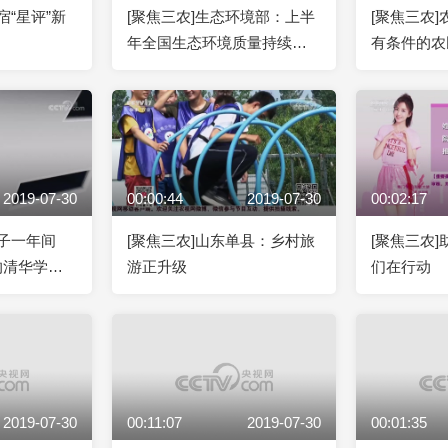
宿“星评”新
[聚焦三农]生态环境部：上半
[聚焦三农
年全国生态环境质量持续改
有条件的农
善
标准农田建
2019-07-30
00:00:44
2019-07-30
00:02:17
学子一年间
[聚焦三农]山东单县：乡村旅
[聚焦三农]
的清华学子
游正升级
们在行动
2019-07-30
00:11:07
2019-07-30
00:01:35