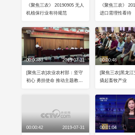
《聚焦三农》 20190905 无人
《聚焦三农》 201
机植保行业有待规范
进口需理性看待
00:00:33
2019-07-31
00:00:48
[聚焦三农]农业农村部：坚守
[聚焦三农]黑龙
初心 勇担使命 推动主题教育
撬起畜牧产业
深入开展
00:00:42
2019-07-31
00:01:04