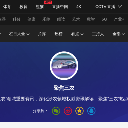
体育
教育
熊猫
直播中国
4K
CCTV.直播
式妙语
主持人
下载央视影音
热解读
天天学习
旅游
科普
健康
乐龄
阅读
艺术
数智
5G
产业+
栏目大全
片库
热榜
看点
主持人
全部
纪录片网
国家大剧院
大型活动
科技
法治
文娱
人物
公益
图片
习式妙语
央视快评
央视网评
光华锐评
锋面
聚焦三农
频道
VR/AR
4K专区
全景新闻
三农”领域重要资讯，深化涉农领域权威资讯解读，聚焦“三农”热
请入列
人生第一次
人生第二次
分享到：
年冬奥会
CBA
NBA
中超
国足
国际足球
网球
综
体育江湖
文化体育
冰雪道路
足球道路