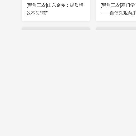
[聚焦三农]山东金乡：提质增
[聚焦三农]寒门
效不失“蒜”
——自信乐观向
00:01:13
2019-07-26
00:00:47
[聚焦三农]云南建水惊现巨型
[聚焦三农]农业
野生菌
初心使命 做好新时
作
00:00:42
2019-07-26
00:00:36