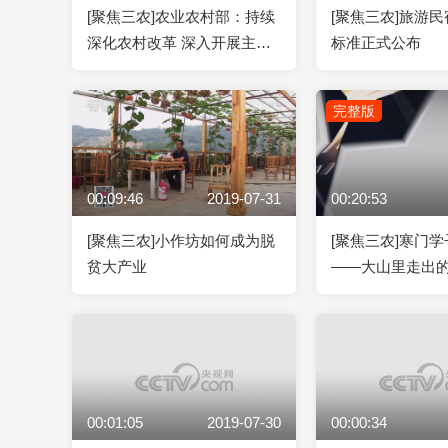
[聚焦三农]农业农村部：持续
[聚焦三农]旅游民
深化农村改革 深入开展主题
标准正式公布
教育
完整版
00:09:46
2019-07-31
00:20:53
[聚焦三农]小作坊如何成为脱
[聚焦三农]寒门
贫大产业
——大山里走出
20190730
00:01:05
2019-07-30
00:00:34