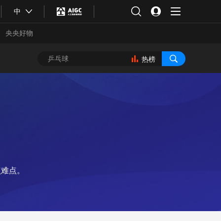
中
央央好物
热榜
点难点。
合体育
亚冬会