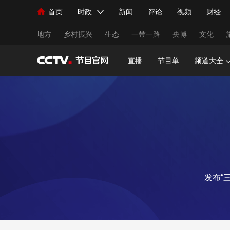
首页
时政
新闻
评论
视频
财经
人民领袖习近平
直播
海外频道
片库
iPanda
栏目大全
联播+
English
中国领导人
节目单
Монгол
听音
央视快评
微视频
习
地方
乡村振兴
生态
一带一路
央博
文化
直播
节目单
频道大全
总台春晚
网络春晚
共产党员网
秧纪录
新闻
国内
国际
评论
经济
军事
人民领袖习近平
联播+
热解读
天天学习
视频
小央视频
小央直播
直播中国
熊猫
发布“
现场
前线
比划
快看
蓝海中国
新兵
体育
直播
竞猜
2026年世界杯
2026
VIP会员
CCTV奥林匹克频道
生活体育大会