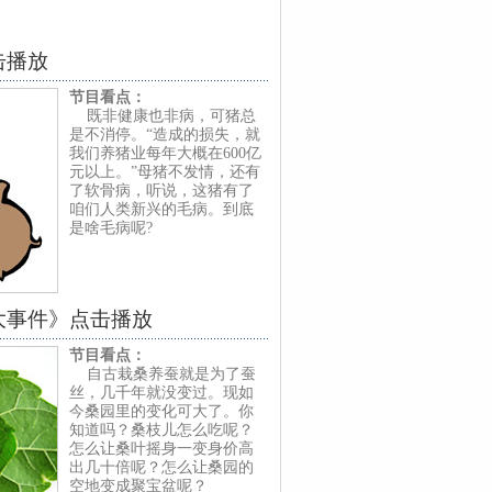
击播放
节目看点：
既非健康也非病，可猪总
是不消停。“造成的损失，就
我们养猪业每年大概在600亿
元以上。”母猪不发情，还有
了软骨病，听说，这猪有了
咱们人类新兴的毛病。到底
是啥毛病呢?
大事件》点击播放
节目看点：
自古栽桑养蚕就是为了蚕
丝，几千年就没变过。现如
今桑园里的变化可大了。你
知道吗？桑枝儿怎么吃呢？
怎么让桑叶摇身一变身价高
出几十倍呢？怎么让桑园的
空地变成聚宝盆呢？