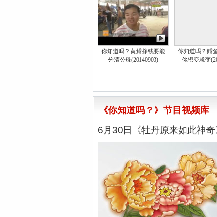
你知道吗？黄鳝挣钱要能
你知道吗？鳝
分清公母(20140903)
你想变就变(201
《你知道吗？》节目视频库
6月30日《牡丹原来如此神