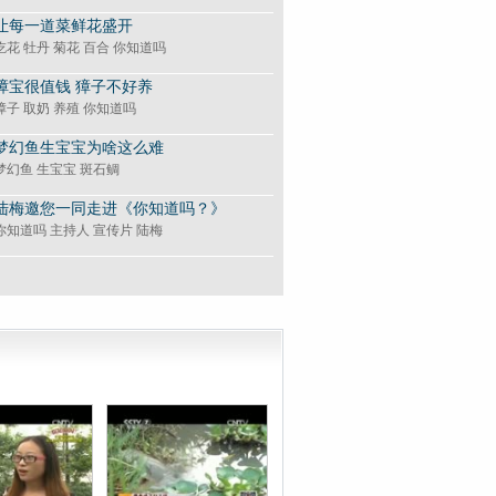
让每一道菜鲜花盛开
吃花 牡丹 菊花 百合 你知道吗
獐宝很值钱 獐子不好养
獐子 取奶 养殖 你知道吗
梦幻鱼生宝宝为啥这么难
梦幻鱼 生宝宝 斑石鲷
陆梅邀您一同走进《你知道吗？》
你知道吗 主持人 宣传片 陆梅