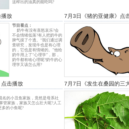
这榨出的油真的能吃吗?
击播放
7月3日《猪的亚健康》点
节目看点：
奶牛有没有喜怒哀乐?会
不会情绪低落?有人把奶牛的
脾气摸了个透。“我们通过调
查研究，发现牛也是有心理
的，它也是有情绪的。”他给
奶牛用上了“心理学”，那，
奶牛都有啥心理呢?奶牛的心
理学又该怎么用?
》点击播放
7月7日《发生在桑园的三
成名的小丑鱼家族，竟然是母系社
掌管家族，家族又怎么壮大呢?人工
多的小鱼呢?