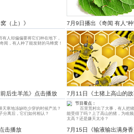
蜂窝（上）》
7月9日播出《奇闻 有人“
而有人却偏偏要将它们种在地下，
元！奇闻，有人种了能发财的马蜂窝！
明前后生羊羔》点击播放
7月11日《土猪上高山的
节目看点：
择天寒地冻缺吃少穿的时候产羔？
百里荒村出了大事，有人把猪
子分离后，它们如何相认？
能受得了吗？上了高山的猪，为啥频
太高？还是嫌天太冷？
》点击播放
7月15日《输液输出满身