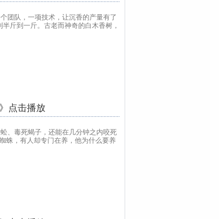
个团队，一项技术，让沉香的产量有了
到半斤到一斤。古老而神奇的白木香树，
蛛》点击播放
蚣、毒死蝎子，还能在几分钟之内咬死
蜘蛛，有人却专门在养，他为什么要养