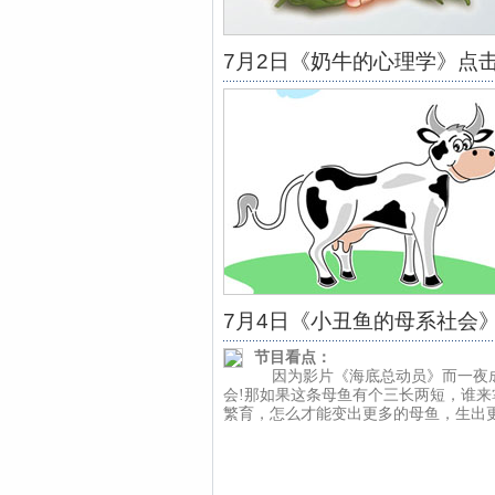
7月2日《奶牛的心理学》点
7月4日《小丑鱼的母系社会
节目看点：
因为影片《海底总动员》而一夜
会!那如果这条母鱼有个三长两短，谁来
繁育，怎么才能变出更多的母鱼，生出更