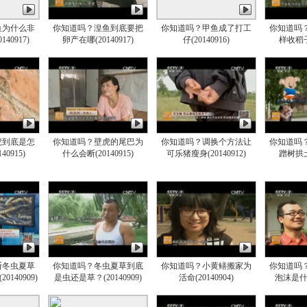
鱼为什么非
你知道吗？湟鱼到底要把
你知道吗？甲鱼成了打工
你知道吗
40917)
卵产在哪(20140917)
仔(20140916)
样收稻子(
虎到底是怎
你知道吗？壁虎的尾巴为
你知道吗？调换个方法让
你知道吗
0915)
什么会断(20140915)
可乐猪瘦身(20140912)
蹭树拱土(
断冬虫夏草
你知道吗？冬虫夏草到底
你知道吗？小黄鳝搬家为
你知道吗
140909)
是虫还是草？(20140909)
活命(20140904)
泡沫是什么(