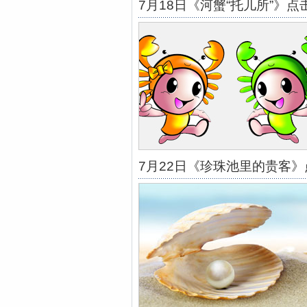
7月18日《河蟹“托儿所”》点
7月22日《珍珠池里的贵客