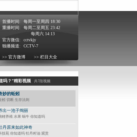
首播时间:
每周一至周四 18:30
重播时间:
每周二至周五 23:42
每周六 14:13
官方微信:
cctvkjy
独播频道:
CCTV-7
>> 官方微博
>> 栏目大全
道吗？”精彩视频
共7段视频
奇妙的蚯蚓
蚯蚓 切断 生存法则
养出一池子绚丽
锦鲤养殖 水果 蜗牛 你知道吗
牡丹原来如此神奇
科技苑 你知道吗 牡丹籽油 观赏