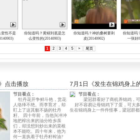
鱼变性不是
你知道吗？黄鳝到底是怎
你知道吗？神的桑树要剥
你知道吗
40903)
么变性的(20140903)
皮(20140902)
一张好纸(
1
2
3
4
5
>
尾页
奇》点击播放
7月1日《发生在锦鸡身上
节目看点：
节目看点：
牡丹花开争鲜斗艳，赏花
梁冠群看好了商机养锦鸡，可
人络绎不绝。而李育才，却
好不容易让母锦鸡下了蛋，可大多
盯上了这其貌不扬的牡丹
生在锦鸡身上一件件怪事，梁冠群都
籽。 四十年前，当他兴冲冲
地把榨出来的油分给乡亲
们，却没想到炒出来的菜根
本不能吃。四十年来，他为
何一直执着于牡丹籽榨油?