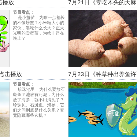
击播放
7月21日《专吃木头的天
节目看点：
是小蟹苗，为啥一点都长
的不像螃蟹？小米粒大小的
家伙，靠吃什么长大？正大
光明的卖蟹苗，为啥非得在
晚上？
》点击播放
7月23日《种草种出养鱼
节目看点：
珍珠池里，为什么要放石
斑鱼？池底有污泥，为什么
放了海参，就不用清泥了？
珍珠贝、石斑鱼、海参，它
们之间到底是什么关系？究
竟隐藏哪些玄机？