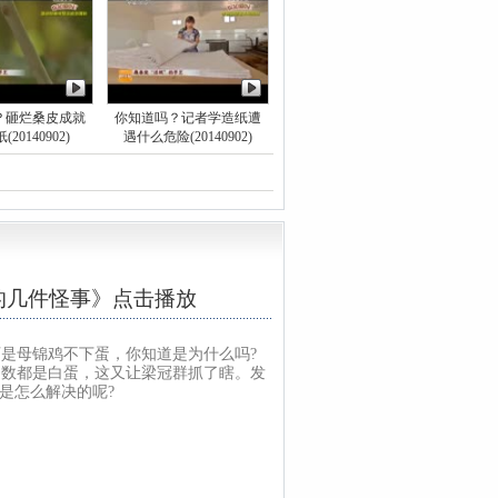
？砸烂桑皮成就
你知道吗？记者学造纸遭
20140902)
遇什么危险(20140902)
的几件怪事》点击播放
是母锦鸡不下蛋，你知道是为什么吗?
数都是白蛋，这又让梁冠群抓了瞎。发
是怎么解决的呢?