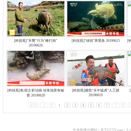
[科技苑]“丰臀”只为“棒打肉”
[科技苑]“绿招”养黑鱼 20190625
[
20190626
[科技苑]鱼清洁 虾治病 珍珠池里有秘
[科技苑]濒危“水中猛虎”人工驯
20190619
密 20190620
首页
上一页
1
2
3
4
5
6
7
下一页
中央电视台网站
|
关于CCTV.com
|
人