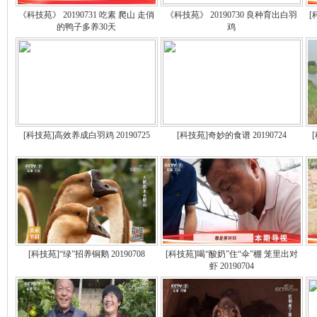
《科技苑》 20190731 吃素 爬山 走俏
《科技苑》 20190730 良种育出白羽
[
的鸭子多养30天
鸡
[科技苑]高效养成白羽鸡 20190725
[科技苑]奇妙的食谱 20190724
[科技苑]“绿”招养铜鹅 20190708
[科技苑]喝“酸奶”住“伞”棚 笼里出对
虾 20190704