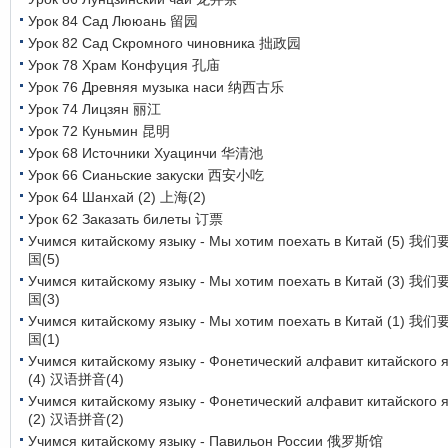
Урок 84 Сад Лююань 留园
Урок 82 Сад Скромного чиновника 拙政园
Урок 78 Храм Конфуция 孔庙
Урок 76 Древняя музыка наси 纳西古乐
Урок 74 Лицзян 丽江
Урок 72 Куньмин 昆明
Урок 68 Источники Хуацинчи 华清池
Урок 66 Сианьские закуски 西安小吃
Урок 64 Шанхай (2) 上海(2)
Урок 62 Заказать билеты 订票
Учимся китайскому языку - Мы хотим поехать в Китай (5) 
国(5)
Учимся китайскому языку - Мы хотим поехать в Китай (3) 
国(3)
Учимся китайскому языку - Мы хотим поехать в Китай (1) 
国(1)
Учимся китайскому языку - Фонетический алфавит китайского 
(4) 汉语拼音(4)
Учимся китайскому языку - Фонетический алфавит китайского 
(2) 汉语拼音(2)
Учимся китайскому языку - Павильон России 俄罗斯馆