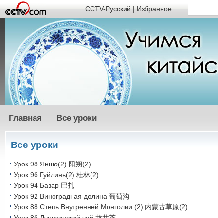
CCTV-Русский
|
Избранное
Главная
Все уроки
Все уроки
Урок 98 Яншо(2) 阳朔(2)
Урок 96 Гуйлинь(2) 桂林(2)
Урок 94 Базар 巴扎
Урок 92 Виноградная долина 葡萄沟
Урок 88 Степь Внутренней Монголии (2) 内蒙古草原(2)
Урок 86 Лунцзинский чай 龙井茶