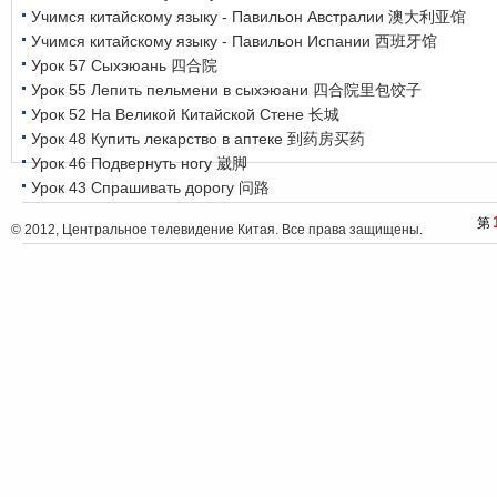
Учимся китайскому языку - Павильон Австралии 澳大利亚馆
Учимся китайскому языку - Павильон Испании 西班牙馆
Урок 57 Сыхэюань 四合院
Урок 55 Лепить пельмени в сыхэюани 四合院里包饺子
Урок 52 На Великой Китайской Стене 长城
Урок 48 Купить лекарство в аптеке 到药房买药
Урок 46 Подвернуть ногу 崴脚
Урок 43 Спрашивать дорогу 问路
第
© 2012, Центральное телевидение Китая. Все права защищены.