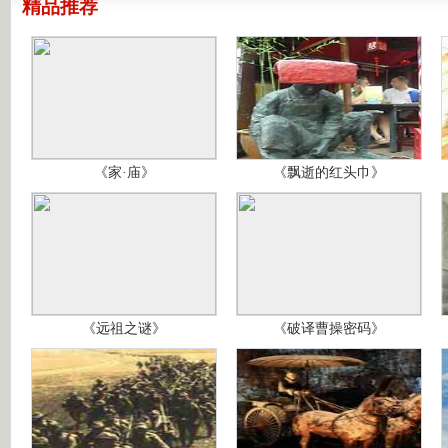
精品推荐
《家·庙》
《飘逝的红头巾》
《远祖之谜》
《破译曹操密码》