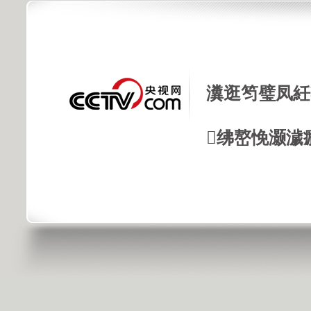
瀵逛笉璧凤紝
绋嶅悗灏濊