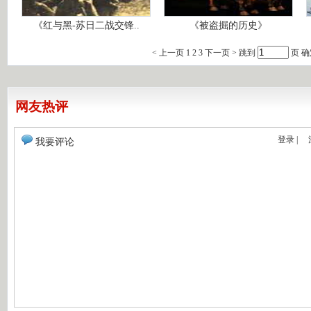
《红与黑-苏日二战交锋..
《被盗掘的历史》
<
上一页
1
2
3
下一页
>
跳到
页
确
网友热评
登录
|
我要评论