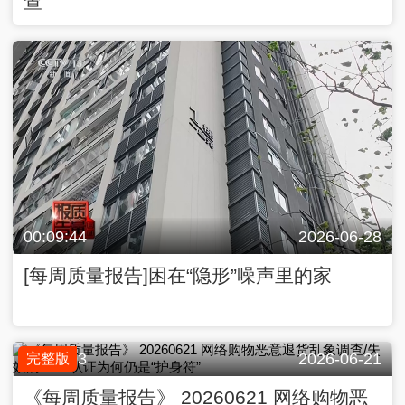
查
00:09:44
2026-06-28
[每周质量报告]困在“隐形”噪声里的家
00:19:03
2026-06-21
完整版
《每周质量报告》 20260621 网络购物恶