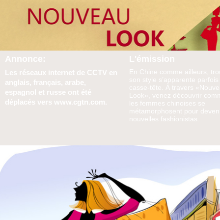
Annonce:
L'émission
En Chine comme ailleurs, tro
Les réseaux internet de CCTV en
son style s’apparente parfois
anglais, français, arabe,
casse-tête. À travers «Nouv
espagnol et russe ont été
Look», venez découvrir com
déplacés vers www.cgtn.com.
les femmes chinoises se
métamorphosent pour deveni
nouvelles fashionistas.