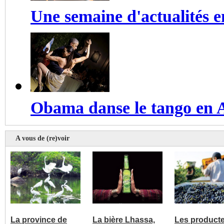
Une semaine d'actualités 
Obama danse le tango en 
A vous de (re)voir
La province de
La bière Lhassa,
Les product