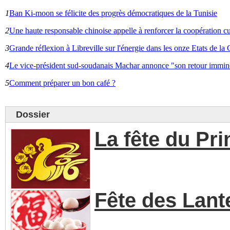
1
Ban Ki-moon se félicite des progrès démocratiques de la Tunisie
2
Une haute responsable chinoise appelle à renforcer la coopération cu
3
Grande réflexion à Libreville sur l'énergie dans les onze Etats de 
4
Le vice-président sud-soudanais Machar annonce "son retour immin
5
Comment préparer un bon café ?
Dossier
La fête du Pr
Fête des Lant