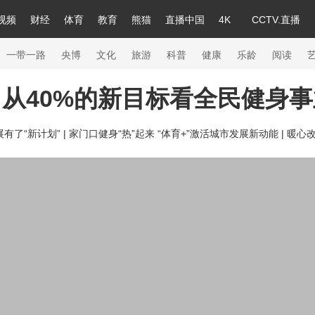
视频
财经
体育
教育
熊猫
直播中国
4K
CCTV.直播
a
中国领导人
节目单
English
听音
Монгол
央视快评
微视频
习式妙语
主持人
下载央视影音
热解读
天天学习
一带一路
央博
文化
旅游
科普
健康
乐龄
阅读
从40%的新目标看全民健身
录
纪录片网
国家大剧院
大型活动
了“新计划” |
家门口健身“热”起来 “体育+”激活城市发展新动能 |
暖心改
科技
法治
文娱
人物
公益
图片
习
习式妙语
央视快评
央视网评
光华锐评
锋面
熊猫频道
VR/AR
4K专区
全景新闻
新兵请入列
人生第一次
人生第二次
26年冬奥会
CBA
NBA
中超
国足
国际足球
网球
综合
会
体育江湖
文化体育
冰雪道路
足球道路