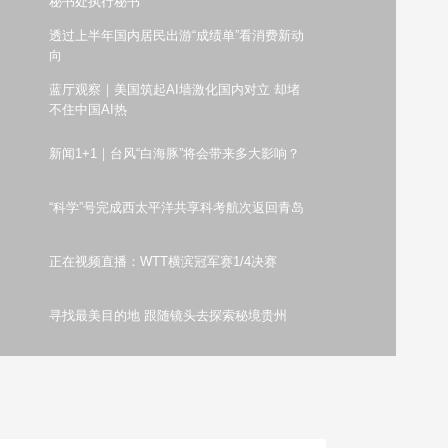
秘书处执行秘书
艺术
汽车
数智
5G
产业+
透过上半年国内居民出游“成绩单”看消费新动
向
时尚
天气
才艺
网展
央央好物
蓝厅观察｜美国筑起AI墙激化国内对立 却堵
不住中国AI热
新闻1+1｜台风“白海豚”将会带来多大影响？
“科学”号完成西太平洋共享科考航次返回青岛
正在视频直播：WTT横滨冠军赛1/4决赛
寻找最美目的地 跟随镜头去探索秘境贵州