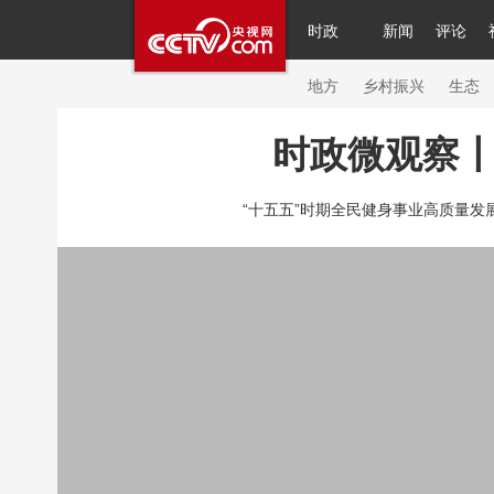
时政
新闻
评论
人民领袖习近平
直播
繁体
片库
海外频道
栏目大全
联播+
iPand
地方
乡村振兴
生态
时政微观察丨
总台春晚
网络春晚
共产党员网
秧纪
“十五五”时期全民健身事业高质量发展有
新闻
国内
国际
评论
经济
军事
人民领袖习近平
联播+
热解读
天天学
视频
小央视频
小央直播
直播中国
现场
前线
比划
快看
蓝海中国
体育
直播
竞猜
2026年世界杯
20
VIP会员
CCTV奥林匹克频道
生活体育大