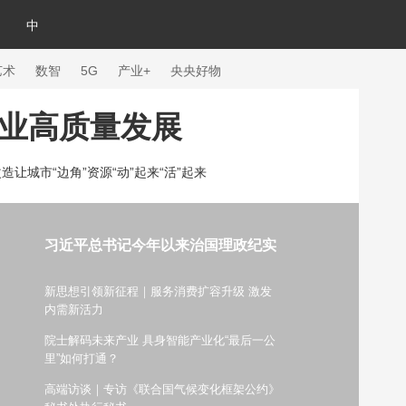
中
艺术
数智
5G
产业+
央央好物
事业高质量发展
造让城市“边角”资源“动”起来“活”起来
习近平总书记今年以来治国理政纪实
新思想引领新征程｜服务消费扩容升级 激发
内需新活力
院士解码未来产业 具身智能产业化“最后一公
体育
里”如何打通？
高端访谈｜专访《联合国气候变化框架公约》