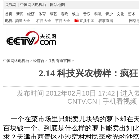
央视网
|
中国网络电视台
|
网站地图
首页
新闻
经济
体育
综艺
春晚
戏曲
音乐
科教
青少
文化
艺术
电视
频道大全
栏目大全
节目大全
直播中国
赛事直播
网络
中国网络电视台
>
经济台
>
生财有道官网
>
2.14 科技兴农榜样：疯
发布时间:2012年02月10日 17:42 |
进入
CNTV.CN |
手机看视频
一个在菜市场里只能卖几块钱的萝卜却在天
百块钱一个。到底是什么样的萝卜能卖出如
求？天津市西青区小沙窝村村民李树光的沙