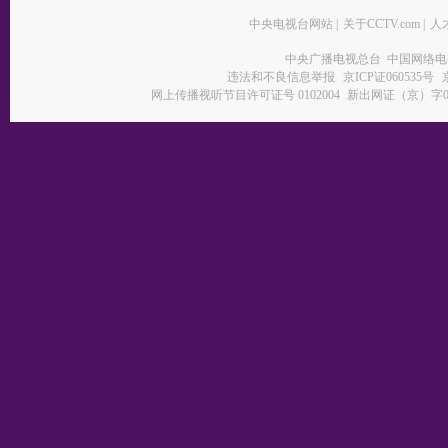
中央电视台网站
|
关于CCTV.com
|
人
中央广播电视总台 中国网络电
违法和不良信息举报
京ICP证060535号
网上传播视听节目许可证号 0102004
新出网证（京）字0