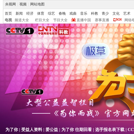
央视网
|
视频
|
网站地图
首页
新闻
经济
体育
综艺
春晚
戏曲
音乐
科教
青少
文化
艺术
电视
频道大全
栏目大全
节目大全
直播中国
赛事直播
网络
为了你
|
受益人资料
|
爱公益
|
为了你 往期回看
|
选手报名表下载
|
CC