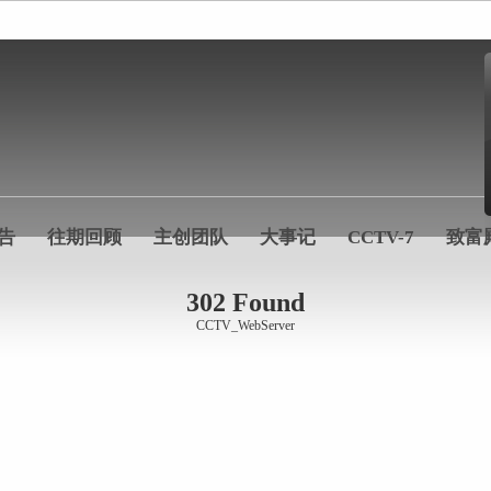
告
往期回顾
主创团队
大事记
CCTV-7
致富
302 Found
CCTV_WebServer