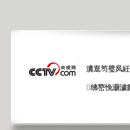
瀵逛笉璧凤紝
绋嶅悗灏濊