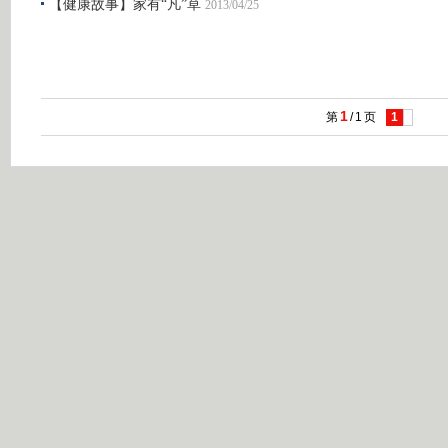
【健康故事】家有“凡”草
2013/04/25
1
第
/
1
页
1