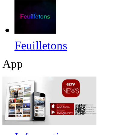
Feuilletons
App