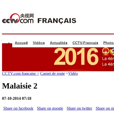
Accueil
Vidéos
Actualités
CCTV-Français
Photo
CCTV.com française >
Carnet de route
>
Vidéo
Malaisie 2
07-10-2014 07:18
Share on facebook
Share on google
Share on twitter
Share on s