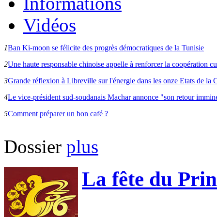
Informations
Vidéos
1
Ban Ki-moon se félicite des progrès démocratiques de la Tunisie
2
Une haute responsable chinoise appelle à renforcer la coopération cu
3
Grande réflexion à Libreville sur l'énergie dans les onze Etats de 
4
Le vice-président sud-soudanais Machar annonce "son retour immin
5
Comment préparer un bon café ?
Dossier
plus
La fête du Pri