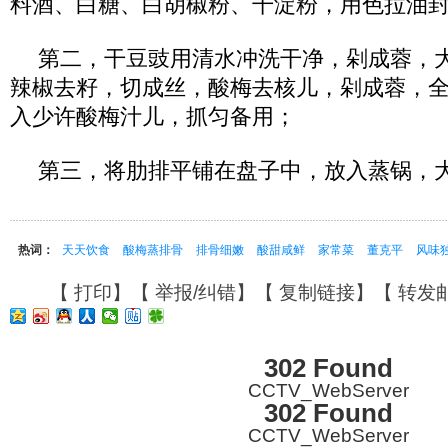
料酒、白糖、白胡椒粉、干淀粉，用色拉油封
第二，干豆豉用清水冲洗干净，剁成蓉，
辣椒去籽，切成丝，酸梅去核儿，剁成蓉，
入少许酸梅汁儿，抓匀备用；
第三，将肋排平铺在盘子中，放入蒸锅，大
热词：
天天饮食
酸梅蒸排骨
排骨细嫩
酸甜咸鲜
家常菜
董克平
风味
【
打印
】【
举报/纠错
】【
复制链接
】【
转发
302 Found
CCTV_WebServer
302 Found
CCTV_WebServer