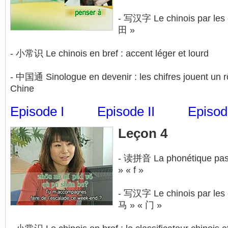
- 写汉字 Le chinois par les cl
田 »
- 小常识 Le chinois en bref : accent léger et lourd
- 中国通 Sinologue en devenir : les chifres jouent un rô
Chine
Episode I
Episode II
Episode
Leçon 4
- 读拼音 La phonétique pas à
» « f »
- 写汉字 Le chinois par les cl
马 » « 门 »