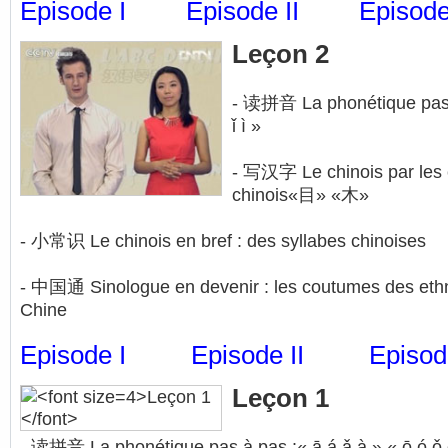
Episode I
Episode II
Episode 
Leçon 2
- 读拼音 La phonétique pas à 
ǐ ì »
- 写汉字 Le chinois par les cl
chinois«目» «木»
- 小常识 Le chinois en bref : des syllabes chinoises
- 中国通 Sinologue en devenir : les coutumes des ethn
Chine
Episode I
Episode II
Episode
Leçon 1
- 读拼音 La phonétique pas à pas :« ā á ǎ à » « ō ó ǒ 