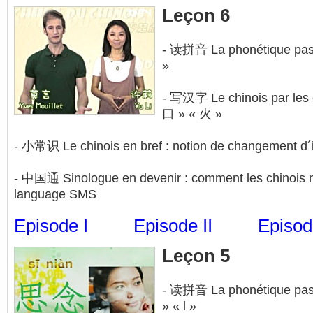
Leçon 6
- 读拼音 La phonétique pas à
»
- 写汉字 Le chinois par les cl
口 » « 火 »
- 小常识 Le chinois en bref : notion de changement d´i
- 中国通 Sinologue en devenir : comment les chinois ma
language SMS
Episode I
Episode II
Episode
Leçon 5
- 读拼音 La phonétique pas à
» « l »