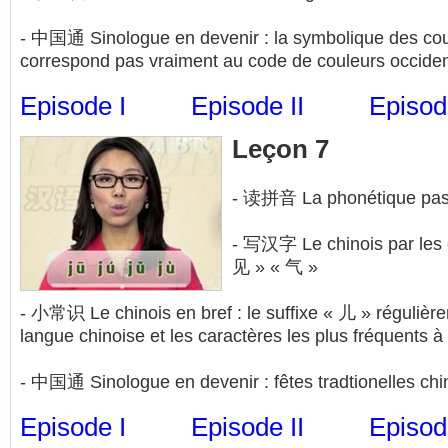
- 中国通 Sinologue en devenir : la symbolique des cou
correspond pas vraiment au code de couleurs occide
Episode I
Episode II
Episode
Leçon 7
- 读拼音 La phonétique pas à
- 写汉字 Le chinois par les cl
见 » « 气 »
- 小常识 Le chinois en bref : le suffixe « 儿 » régulière
langue chinoise et les caractères les plus fréquents à
- 中国通 Sinologue en devenir : fêtes tradtionelles chi
Episode I
Episode II
Episode