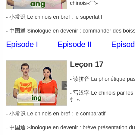
chinois«冖»
- 小常识 Le chinois en bref : le superlatif
- 中国通 Sinologue en devenir : commander des bois
Episode I
Episode II
Episode
Leçon 17
- 读拼音 La phonétique pas 
- 写汉字 Le chinois par les cl
饣 »
- 小常识 Le chinois en bref : le comparatif
- 中国通 Sinologue en devenir : brève présentation du 