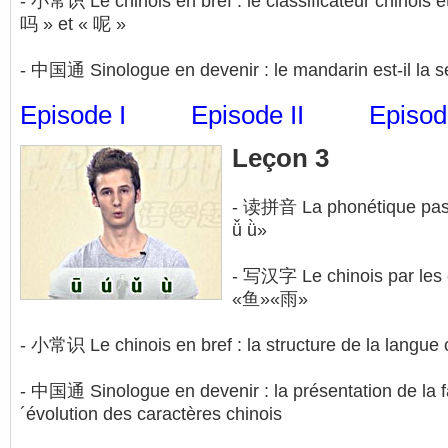
- 小常识 Le chinois en bref : le classificateur chinois et
吗 » et « 呢 »
- 中国通 Sinologue en devenir : le mandarin est-il la 
Episode I
Episode II
Episode
Leçon 3
- 读拼音 La phonétique pas à
ǚ ǜ»
- 写汉字 Le chinois par les cl
«鱼»«雨»
- 小常识 Le chinois en bref : la structure de la langue 
- 中国通 Sinologue en devenir : la présentation de la fa
´évolution des caractères chinois