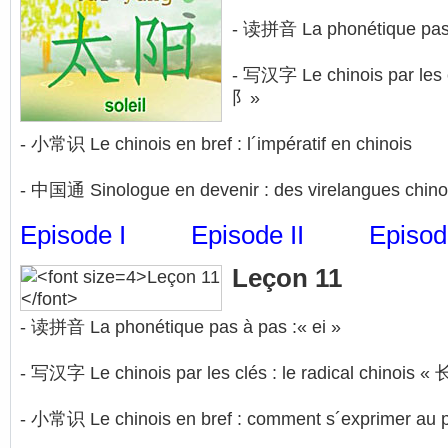
- 读拼音 La phonétique pas 
- 写汉字 Le chinois par les cl
阝»
- 小常识 Le chinois en bref : l´impératif en chinois
- 中国通 Sinologue en devenir : des virelangues chino
Episode I
Episode II
Episode
Leçon 11
- 读拼音 La phonétique pas à pas :« ei »
- 写汉字 Le chinois par les clés : le radical chinois « 
- 小常识 Le chinois en bref : comment s´exprimer au p