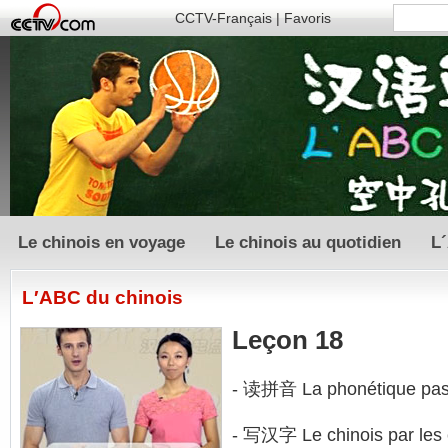
CCTV-Français
|
Favoris
Le chinois en voyage
Le chinois au quotidien
L
L′ABC du chinois
Leçon 18
- 读拼音 La phonétique pas 
- 写汉字 Le chinois par les cl