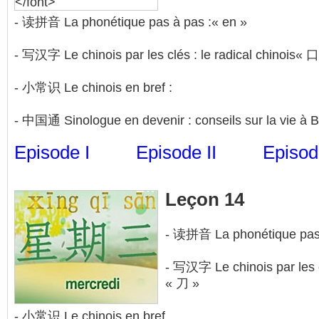
- 读拼音 La phonétique pas à pas :« en »
- 写汉字 Le chinois par les clés : le radical chinois« 口
- 小常识 Le chinois en bref :
- 中国通 Sinologue en devenir : conseils sur la vie à B
Episode I
Episode II
Episode
Leçon 14
- 读拼音 La phonétique pas 
- 写汉字 Le chinois par les cl
« 刀 »
- 小常识 Le chinois en bref