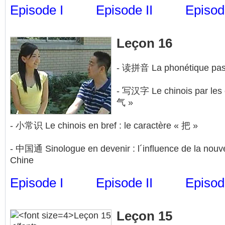
Episode I
Episode II
Episode
Leçon 16
- 读拼音 La phonétique pas 
- 写汉字 Le chinois par les cl
气 »
- 小常识 Le chinois en bref : le caractère « 把 »
- 中国通 Sinologue en devenir : l´influence de la nouve
Chine
Episode I
Episode II
Episode
Leçon 15