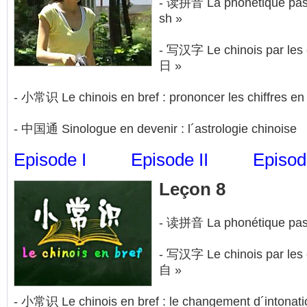
- 读拼音 La phonétique pas à
sh »
- 写汉字 Le chinois par les cl
日 »
- 小常识 Le chinois en bref : prononcer les chiffres en
- 中国通 Sinologue en devenir : l´astrologie chinoise
Episode I
Episode II
Episode
Leçon 8
- 读拼音 La phonétique pas à
- 写汉字 Le chinois par les cl
自 »
- 小常识 Le chinois en bref : le changement d´intonati