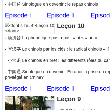
- 中国通 Sinologue en devenir : le repas chinois
Episode I
Episode II
Episode
Leçon 10
- 读拼音 La phonétique pas à pas :« ai » « ao »
- 写汉字 Le chinois par les clés : le radical chinois «
- 小常识 Le chinois en bref : les différents rôles du ca
- 中国通 Sinologue en devenir : En quoi la prise du r
privilégié en Chine?
Episode I
Episode II
Episode
Leçon 9