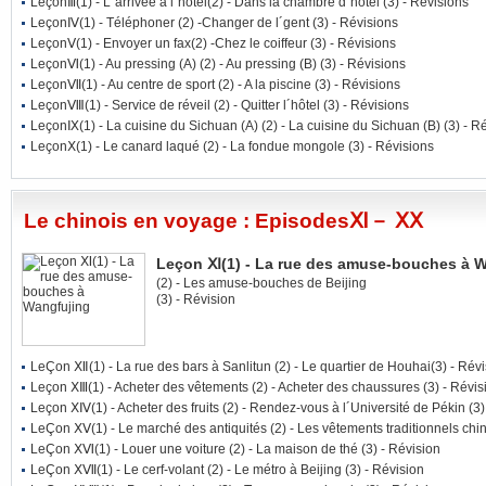
LeçonⅢ
(1)
- L´arrivée à l´hôtel
(2)
- Dans la chambre d´hôtel
(3)
- Révisions
LeçonⅣ
(1)
- Téléphoner
(2)
-Changer de l´gent
(3)
- Révisions
LeçonⅤ
(1)
- Envoyer un fax
(2)
-Chez le coiffeur
(3)
- Révisions
LeçonⅥ
(1)
- Au pressing (A)
(2)
- Au pressing (B)
(3)
- Révisions
LeçonⅦ
(1)
- Au centre de sport
(2)
- A la piscine
(3)
- Révisions
LeçonⅧ
(1)
- Service de réveil
(2)
- Quitter l´hôtel
(3)
- Révisions
LeçonⅨ
(1)
- La cuisine du Sichuan (A)
(2)
- La cuisine du Sichuan (B)
(3)
- Ré
LeçonⅩ
(1)
- Le canard laqué
(2)
- La fondue mongole
(3)
- Révisions
Le chinois en voyage : EpisodesⅪ－ ⅩⅩ
Leçon Ⅺ(1) - La rue des amuse-bouches à 
(2)
- Les amuse-bouches de Beijing
(3)
- Révision
LeÇon Ⅻ
(1)
- La rue des bars à Sanlitun
(2)
- Le quartier de Houhai
(3)
- Révi
Leçon ⅩⅢ
(1)
- Acheter des vêtements
(2)
- Acheter des chaussures
(3)
- Révis
Leçon ⅩⅣ
(1)
- Acheter des fruits
(2)
- Rendez-vous à l´Université de Pékin
(3)
LeÇon ⅩⅤ
(1)
- Le marché des antiquités
(2)
- Les vêtements traditionnels chi
LeÇon ⅩⅥ
(1)
- Louer une voiture
(2)
- La maison de thé
(3)
- Révision
LeÇon ⅩⅦ
(1)
- Le cerf-volant
(2)
- Le métro à Beijing
(3)
- Révision