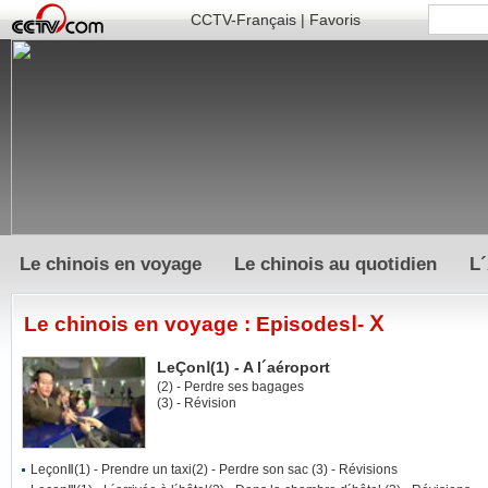
CCTV-Français
|
Favoris
Le chinois en voyage
Le chinois au quotidien
L
Le chinois en voyage : EpisodesⅠ- Ⅹ
LeÇonⅠ(1) - A l´aéroport
(2)
- Perdre ses bagages
(3)
- Révision
LeçonⅡ
(1)
- Prendre un taxi
(2)
- Perdre son sac
(3)
- Révisions