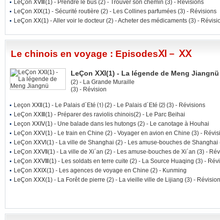
LeÇon ⅩⅧ
(1)
- Prendre le bus
(2)
- Trouver son chemin
(3)
- Révisions
LeÇon ⅩⅨ
(1)
- Sécurité routière
(2)
- Les Collines parfumées
(3)
- Révisions
LeÇon ⅩⅩ
(1)
- Aller voir le docteur
(2)
- Acheter des médicaments
(3)
- Révisi
Le chinois en voyage : EpisodesⅪ－ ⅩⅩ
LeÇon ⅩⅪ(1) - La légende de Meng Jiangnü
(2)
- La Grande Muraille
(3)
- Révision
Leçon ⅩⅫ
(1)
- Le Palais d´Eté ⑴
(2)
- Le Palais d´Eté ⑵
(3)
- Révisions
LeÇon ⅩⅩⅢ
(1)
- Préparer des raviolis chinois
(2)
- Le Parc Beihai
Leçon ⅩⅩⅣ
(1)
- Une balade dans les hutongs
(2)
- Le canotage à Houhai
LeÇon ⅩⅩⅤ
(1)
- Le train en Chine
(2)
- Voyager en avion en Chine
(3)
- Révis
LeÇon ⅩⅩⅥ
(1)
- La ville de Shanghai
(2)
- Les amuse-bouches de Shanghai
LeÇon ⅩⅩⅦ
(1)
- La ville de Xi´an
(2)
- Les amuse-bouches de Xi´an
(3)
- Rév
LeÇon ⅩⅩⅧ
(1)
- Les soldats en terre cuite
(2)
- La Source Huaqing
(3)
- Révi
LeÇon ⅩⅩⅨ
(1)
- Les agences de voyage en Chine
(2)
- Kunming
LeÇon ⅩⅩⅩ
(1)
- La Forêt de pierre
(2)
- La vieille ville de Lijiang
(3)
- Révisio