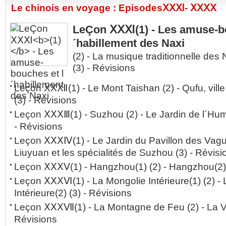
Le chinois en voyage : EpisodesⅩⅩⅪ- ⅩⅩⅩⅩ
LeÇon ⅩⅩⅪ
(1)
- Les amuse-bo
´habillement des Naxi
(2)
- La musique traditionnelle des 
(3)
- Révisions
Leçon ⅩⅩⅫ
(1)
- Le Mont Taishan
(2)
- Qufu, vill
(3)
- Révisions
Leçon ⅩⅩⅩⅢ
(1)
- Suzhou
(2)
- Le Jardin de l´Hu
- Révisions
Leçon ⅩⅩⅩⅣ
(1)
- Le Jardin du Pavillon des Va
Liuyuan et les spécialités de Suzhou
(3)
- Révisi
Leçon ⅩⅩⅩⅤ
(1)
- Hangzhou(1)
(2)
- Hangzhou(2
Leçon ⅩⅩⅩⅥ
(1)
- La Mongolie Intérieure(1)
(2)
- 
Intérieure(2)
(3)
- Révisions
Leçon ⅩⅩⅩⅦ
(1)
- La Montagne de Feu
(2)
- La V
Révisions