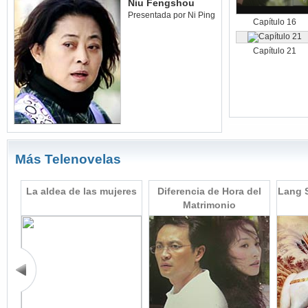
Niu Fengshou
Presentada por Ni Ping
Capítulo 16
Capítulo 21
Más Telenovelas
pre
La aldea de las mujeres
Diferencia de Hora del
Lang S
Matrimonio