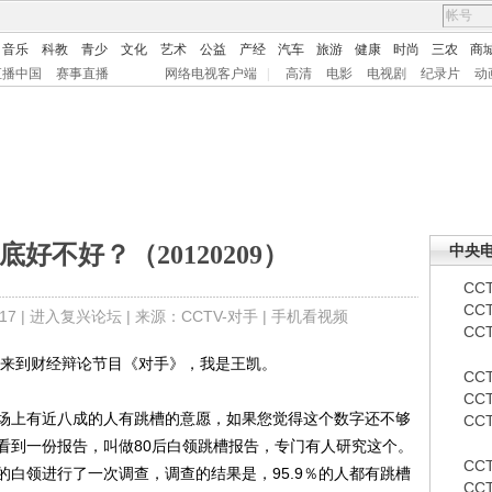
音乐
科教
青少
文化
艺术
公益
产经
汽车
旅游
健康
时尚
三农
商
直播中国
赛事直播
网络电视客户端
|
高清
电影
电视剧
纪录片
动
底好不好？（20120209）
中央
CCT
CC
7 |
进入复兴论坛
| 来源：CCTV-对手 |
手机看视频
CCT
来到财经辩论节目《对手》，我是王凯。
CCT
CCT
上有近八成的人有跳槽的意愿，如果您觉得这个数字还不够
CC
看到一份报告，叫做80后白领跳槽报告，专门有人研究这个。
CC
白领进行了一次调查，调查的结果是，95.9％的人都有跳槽
CC