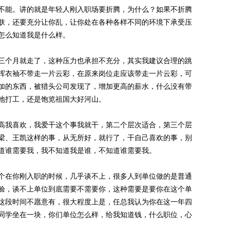
不能。讲的就是年轻人刚入职场要折腾，为什么？如果不折腾
肤，还要充分让你乱，让你处在各种各样不同的环境下承受压
怎么知道我是什么样。
个月就走了，这种压力也承担不充分，其实我建议合理的跳
挥衣袖不带走一片云彩，在原来岗位走应该带走一片云彩，可
加的东西，被猎头公司发现了，增加更高的薪水，什么没有带
地打工，还是饱览祖国大好河山。
我喜欢，我爱干这个事我就干，第二个层次适合，第三个层
梁、王凯这样的事，从无所好，就行了，干自己喜欢的事，别
道谁需要我，我不知道我是谁，不知道谁需要我。
在你刚入职的时候，几乎谈不上，很多人到单位做的是普通
验，谈不上单位到底需要不需要你，这种需要是要你在这个单
这段时间不愿意有，很大程度上是，任总我认为你在这一年四
同学坐在一块，你们单位怎么样，给我知道钱，什么职位，心