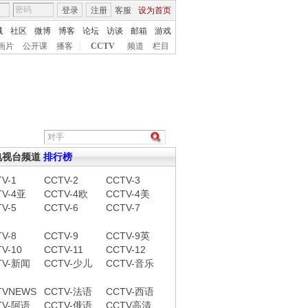
登录
注册
客服
设为首页
城
社区
微博
博客
论坛
访谈
邮箱
游戏
画片
公开课
播客
|
CCTV
频道
栏目
电视台频道
排行榜
V-1
CCTV-2
CCTV-3
TV-4亚
CCTV-4欧
CCTV-4美
V-5
CCTV-6
CCTV-7
V-8
CCTV-9
CCTV-9英
V-10
CCTV-11
CCTV-12
TV-新闻
CCTV-少儿
CCTV-音乐
TVNEWS
CCTV-法语
CCTV-西语
TV-阿语
CCTV-俄语
CCTV高清