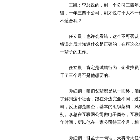
王凯：李总说的，到一个公司三四年才
留，一年三四个公司，刚才说每个人不一
不适合我？
任立殿：也许会看错，这个不可否认，
错误之后才知道什么是正确的，在座这么
一辈子的工作。
任立殿：肯定是试错行为，企业找员工
干了三个月不是他想要的。
孙虹钢：咱们父辈都是从一而终，咱们
了解到这个社会，跟在外边完全不同，过
司，反正都是国企，基本的组织架构、风
别。李总在互联网公司做电子商务，互联
年时间，所以他在一家公司待三个月，相
孙虹钢：引孟子一句话，天将降大任于