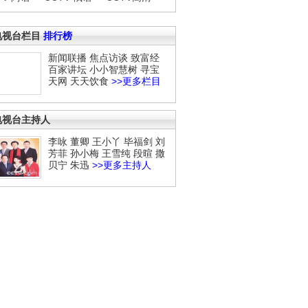
电视台栏目
排行榜
新闻联播
焦点访谈
致富经
百家讲坛
小小智慧树
寻宝
天网
天天饮食
>>更多栏目
电视台主持人
李咏
董卿
王小丫
毕福剑
刘
芳菲
孙小梅
王雪纯
段暄
撒
贝宁
朱迅
>>更多主持人