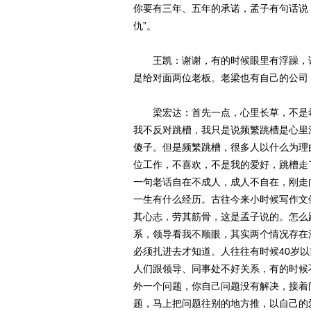
你要有三年、五年的承诺，孟子有句话说
仇”。
王凯：谢谢，有的时候眼里有浮躁，说
是给对面两位老板。老梁也有自己的公司
梁宏达：首先一点，心里长草，不是希
我不反对跳槽，我只是说频繁跳槽是心里
傻子。但是频繁跳槽，很多人以什么为理
位工作，不喜欢，不是我的爱好，跳槽走
一句老话自在不成人，成人不自在，刚走
一生有什么经历。古往今来小时候写作文
其心志，劳其筋骨，这是孟子说的。怎么
系，领导看我不顺眼，其实两个情况存在
必须扎进去才知道。人往往有时候40岁
人们跟领导、同事处不好关系，有的时候
外一个问题，你自己问题没有解决，接着
题，马上把问题往别的地方推，以自己的