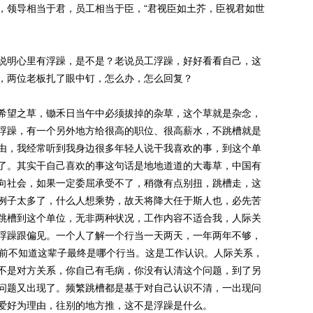
，领导相当于君，员工相当于臣，“君视臣如土芥，臣视君如世
明心里有浮躁，是不是？老说员工浮躁，好好看看自己，这
，两位老板扎了眼中钉，怎么办，怎么回复？
望之草，锄禾日当午中必须拔掉的杂草，这个草就是杂念，
浮躁，有一个另外地方给很高的职位、很高薪水，不跳槽就是
由，我经常听到我身边很多年轻人说干我喜欢的事，到这个单
了。其实干自己喜欢的事这句话是地地道道的大毒草，中国有
向社会，如果一定委屈承受不了，稍微有点别扭，跳槽走，这
例子太多了，什么人想乘势，故天将降大任于斯人也，必先苦
跳槽到这个单位，无非两种状况，工作内容不适合我，人际关
浮躁跟偏见。一个人了解一个行当一天两天，一年两年不够，
以前不知道这辈子最终是哪个行当。这是工作认识。人际关系，
不是对方关系，你自己有毛病，你没有认清这个问题，到了另
问题又出现了。频繁跳槽都是基于对自己认识不清，一出现问
爱好为理由，往别的地方推，这不是浮躁是什么。