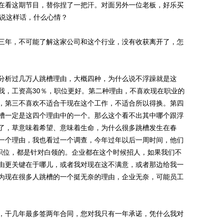
看这期节目，替你捏了一把汗。对面另外一位老板，好乐买
工说这样话，什么心情？
年，不可能了解这家公司和这个行业，没有收获离开了，怎
析过几万人跳槽理由，大概四种，为什么说不浮躁就是这
我，工资高30％，职位更好。第二种理由，不喜欢现在职业的
，第三不喜欢不适合干现在这个工作，不适合所以得换。第四
槽一定是这四个理由中的一个。那么这个看不出其中哪个跟浮
了，草意味着希望、意味着生命，为什么很多跳槽发生在春
一个理由，我也看过一个调查，今年过年以后一周时间，他们
聘职位，都是针对白领的。企业都在这个时候招人，如果我们不
由更关键在于哪儿，或者我对现在这不满意，或者那边给我一
为现在很多人跳槽的一个挺无奈的理由，企业无奈，可能员工
干几年最多签两年合同，您对我只有一年承诺，凭什么我对