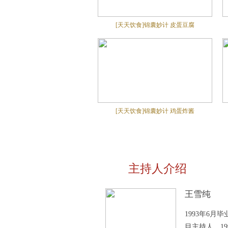
[天天饮食]锦囊妙计 皮蛋豆腐
[天天饮食]锦囊妙计 鸡蛋炸酱
主持人介绍
王雪纯
1993年6
目主持人。19