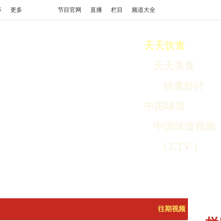
事
更多
节目官网
直播
栏目
频道大全
天天饮食
天天美食
锦囊妙计
中国味道
中国味道视频
CCTV-1
往期视频