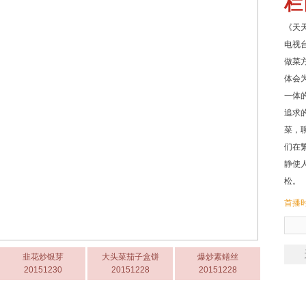
栏
《天
电视
做菜
体会
一体
追求
菜，
们在
静使
松。
首播时
韭花炒银芽
大头菜茄子盒饼
爆炒素鳝丝
20151230
20151228
20151228