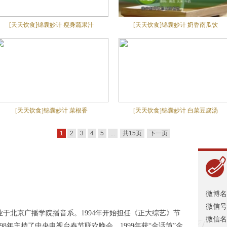
[天天饮食]锦囊妙计 瘦身蔬果汁
[天天饮食]锦囊妙计 奶香南瓜饮
[天天饮食]锦囊妙计 菜根香
[天天饮食]锦囊妙计 白菜豆腐汤
1
2
3
4
5
...
共15页
下一页
微博名
微信号 ：
月毕业于北京广播学院播音系。1994年开始担任《正大综艺》节
微信名
98年主持了中央电视台春节联欢晚会。1999年获“金话筒”金