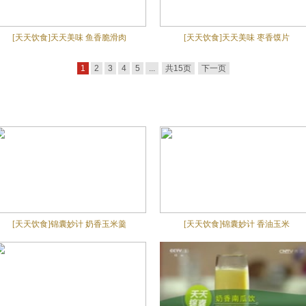
[天天饮食]天天美味 鱼香脆滑肉
[天天饮食]天天美味 枣香馍片
1
2
3
4
5
...
共15页
下一页
[天天饮食]锦囊妙计 奶香玉米羹
[天天饮食]锦囊妙计 香油玉米