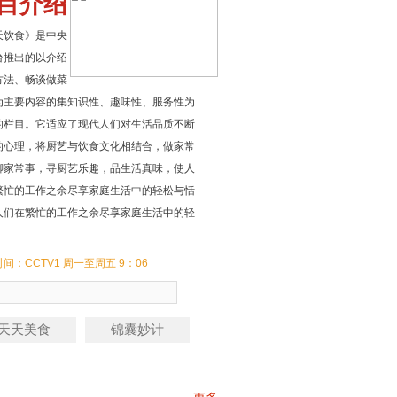
目介绍
天饮食》是中央
台推出的以介绍
方法、畅谈做菜
为主要内容的集知识性、趣味性、服务性为
的栏目。它适应了现代人们对生活品质不断
的心理，将厨艺与饮食文化相结合，做家常
聊家常事，寻厨艺乐趣，品生活真味，使人
繁忙的工作之余尽享家庭生活中的轻松与恬
人们在繁忙的工作之余尽享家庭生活中的轻
间：CCTV1 周一至周五 9：06
天天美食
锦囊妙计