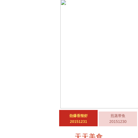
劲爆香辣虾
煎蒸带鱼
20151231
20151230
天天美食