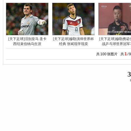
[天下足球]泪别皇马 圣卡
[天下足球]穆勒演绎世界杯
[天下足球]穆勒携诺
西结束伯纳乌生涯
经典 张斌现学现卖
战乒乓球世界冠军
1
共
100
张图片
共
/
9
3