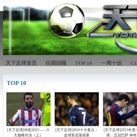
天下足球首页
往期回顾
TOP 10
一周十佳
C
TOP 10
[天下足球]华彩2015——十
[天下足球]2016十大看点：
[天下足球]2015年
大巅峰对决（上）
金球奖花落谁家
艳：五冠巴萨 神