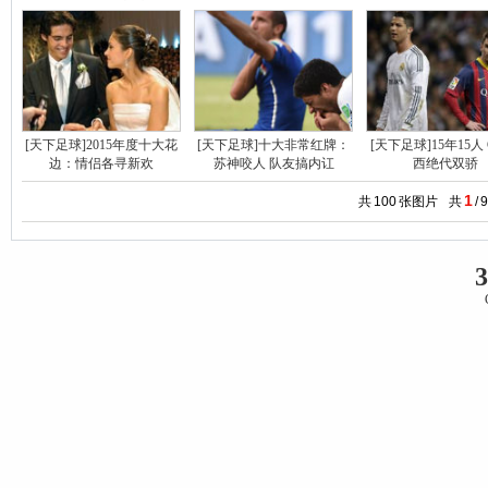
[天下足球]2015年度十大花
[天下足球]十大非常红牌：
[天下足球]15年15人
边：情侣各寻新欢
苏神咬人 队友搞内讧
西绝代双骄
1
共
100
张图片
共
/
9
3