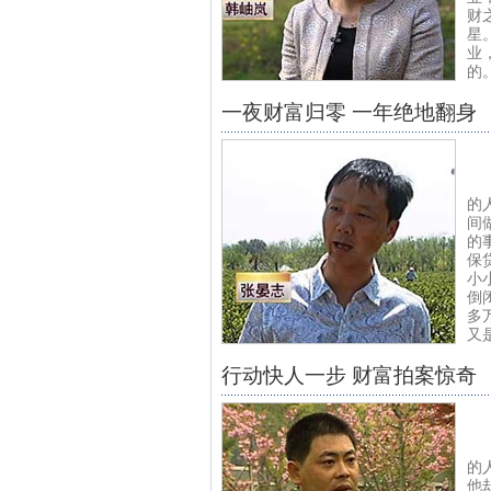
财
星
业
的
一夜财富归零 一年绝地翻身
南
的
间
的
保
小
倒
多
又
行动快人一步 财富拍案惊奇
在
的
他