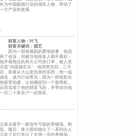
长为中国眼镜行业的领军人物，带动了
一方产业的发展。
奇
财富人物：叶飞
财富关键词：园艺
因为一部电视剧的爱情故事，他选
择了创业，却被当地很多人都不看好；
他开着拖拉机和大公司抢订单，被人笑
话是“鸡蛋碰石头”；他突然失踪，三天
后，靠着从大山里找来的东西，他一战
成名，成为行业黑马；因为一部电影在
他家里拍摄，让他捕捉到一个新商机，
从而实现了他的财富飞跃，并带动当地
一百二十多农户一起致富。
父派去接手一家连年亏损的养猪场。刚
笑。随后，黄小国却做出了一系列出人
几年之后打造出了全国一流的养猪场，