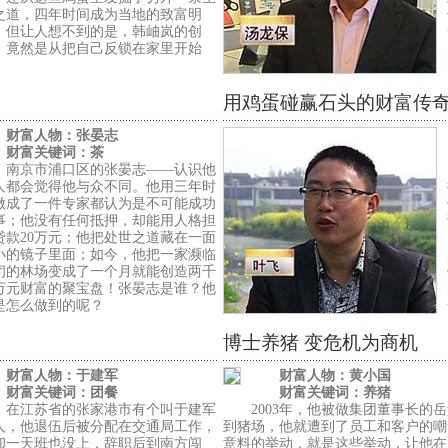
之道，四年时间成为当地的致富明
。但让人想不到的是，韩岫岚的创
，竟然是从把自己反锁在家里开始
。
用鸡蛋碰赢石头的财富传
财富人物：张晏志
财富关键词：茶
京市浦口区的张晏志——认识他
人都会觉得他与众不同。他用三年时
做成了一件专家都认为是不可能成功
事；他没有任何抵押，却能用人格担
贷款20万元；他把处世之道藏在一面
小的镜子里面；如今，他把一家濒临
闭的林场变成了一个月就能创造两千
万元财富的聚宝盘！张晏志是谁？他
是怎么做到的呢？
博士养猪 变危机为商机
财富人物：于建军
财富人物：黄小国
财富关键词：团餐
财富关键词：养猪
江苏省的张家港市有个叫于建军
2003年，他被做集团董事长的岳
人，他退伍后被分配在交通局工作，
到猪场，他就遭到了员工和客户的嘲
却一天班也没上，辞职后到南方闯
意料的举动，就是这些举动，让他在