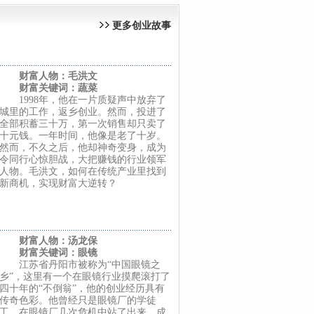
更多创业故事
财富人物：毛洪文
财富关键词：蔬菜
1998年，他在一片质疑声中放弃了
城里的工作，返乡创业。然而，投进了
全部积蓄三十万，第一次销售却只卖了
十元钱。一年时间，他像是老了十岁。
然而，不久之后，他却神奇变身，成为
令同行心惊胆战，大把赚钱的行业领军
人物。毛洪文，如何在传统产业里找到
新商机，实现财富大逆转？
财富人物：汤龙保
财富关键词：眼镜
江苏省丹阳市被称为“中国眼镜之
乡”，这里有一个在眼镜行业摸爬滚打了
四十年的“不倒翁”，他的创业经历具有
传奇色彩。他曾经只是眼镜厂的学徒
工，在眼镜厂几次危机中站了出来，成