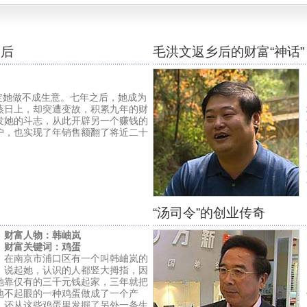
之后
毛洪文返乡后的财富“神话”
她做不成生意。七年之后，她成为
蒸日上，却突遭变故，积累九年的财
发她的斗志，从此开辟另一个赚钱的
户，也实现了年销售额翻了将近二十
“汤司令”的创业传奇
财富人物：韩岫岚
财富关键词：鸡蛋
南京市浦口区有一个叫韩岫岚的
，说起她，认识的人都竖大拇指，因
她靠仅有的三千元钱起家，三年就把
地不起眼的一种鸡蛋做成了一个产
，还从这些鸡蛋里发掘了另外一条生