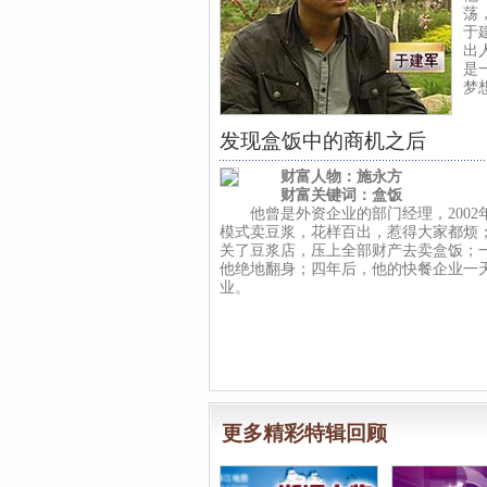
荡
于
出
是
梦
发现盒饭中的商机之后
财富人物：施永方
财富关键词：盒饭
他曾是外资企业的部门经理，2002
模式卖豆浆，花样百出，惹得大家都烦
关了豆浆店，压上全部财产去卖盒饭；
他绝地翻身；四年后，他的快餐企业一
业。
更多精彩特辑回顾