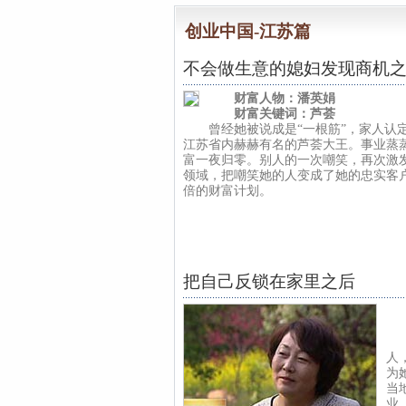
创业中国-江苏篇
不会做生意的媳妇发现商机
财富人物：潘英娟
财富关键词：芦荟
曾经她被说成是“一根筋”，家人认定
江苏省内赫赫有名的芦荟大王。事业蒸
富一夜归零。别人的一次嘲笑，再次激
领域，把嘲笑她的人变成了她的忠实客
倍的财富计划。
把自己反锁在家里之后
在
人
为
当
业