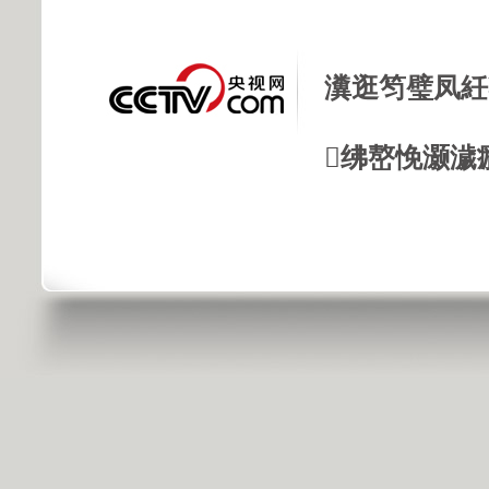
瀵逛笉璧凤紝
绋嶅悗灏濊