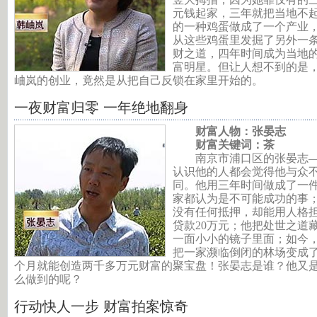
元钱起家，三年就把当地不
的一种鸡蛋做成了一个产业
从这些鸡蛋里发掘了另外一
财之道，四年时间成为当地
富明星。但让人想不到的是
岫岚的创业，竟然是从把自己反锁在家里开始的。
一夜财富归零 一年绝地翻身
财富人物：张晏志
财富关键词：茶
南京市浦口区的张晏志
认识他的人都会觉得他与众
同。他用三年时间做成了一
家都认为是不可能成功的事
没有任何抵押，却能用人格
贷款20万元；他把处世之道
一面小小的镜子里面；如今
把一家濒临倒闭的林场变成
个月就能创造两千多万元财富的聚宝盘！张晏志是谁？他又
么做到的呢？
行动快人一步 财富拍案惊奇