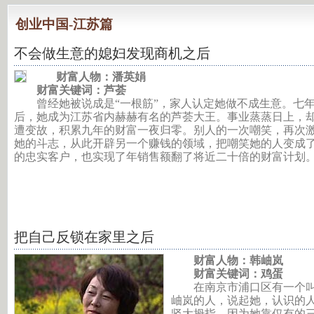
创业中国-江苏篇
不会做生意的媳妇发现商机之后
财富人物：潘英娟
财富关键词：芦荟
曾经她被说成是“一根筋”，家人认定她做不成生意。七
后，她成为江苏省内赫赫有名的芦荟大王。事业蒸蒸日上，
遭变故，积累九年的财富一夜归零。别人的一次嘲笑，再次
她的斗志，从此开辟另一个赚钱的领域，把嘲笑她的人变成
的忠实客户，也实现了年销售额翻了将近二十倍的财富计划
把自己反锁在家里之后
财富人物：韩岫岚
财富关键词：鸡蛋
在南京市浦口区有一个
岫岚的人，说起她，认识的
竖大拇指，因为她靠仅有的