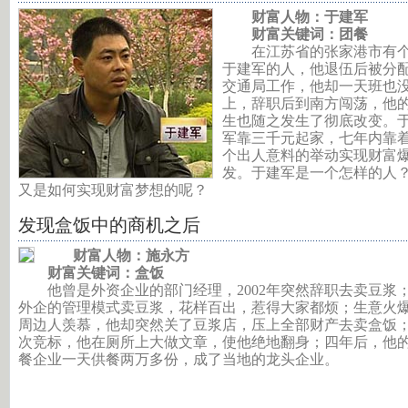
财富人物：于建军
财富关键词：团餐
在江苏省的张家港市有
于建军的人，他退伍后被分
交通局工作，他却一天班也
上，辞职后到南方闯荡，他
生也随之发生了彻底改变。
军靠三千元起家，七年内靠
个出人意料的举动实现财富
发。于建军是一个怎样的人
又是如何实现财富梦想的呢？
发现盒饭中的商机之后
财富人物：施永方
财富关键词：盒饭
他曾是外资企业的部门经理，2002年突然辞职去卖豆浆
外企的管理模式卖豆浆，花样百出，惹得大家都烦；生意火
周边人羡慕，他却突然关了豆浆店，压上全部财产去卖盒饭
次竞标，他在厕所上大做文章，使他绝地翻身；四年后，他
餐企业一天供餐两万多份，成了当地的龙头企业。