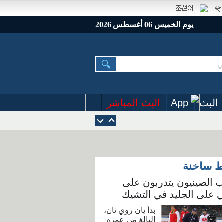
يوم الخميس 06 أغسطس 2026
البث
App
البث المباشر
ط ساخنة
 الصينيون يتدربون على
 على الجليد في التشيك
بدأ يان روي نان،
البالغ من عمره