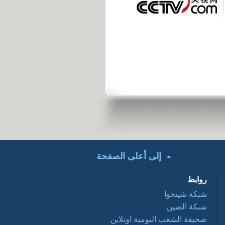
تحت الأضواء: التعاون
التجاري الصيني
العربي ... فرص
وتحديات 2016 03 28
أفلام وثائقية: عبور
نانيانغ 2016 03 28
السياحة في الصين
2016-03-28
إلى أعلى الصفحة
روابط
شبكة شينخوا
شبكة الصين
صحيفة الشعب اليومية اونلاين