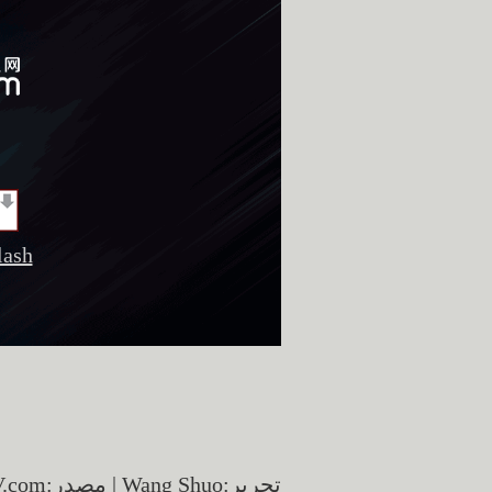
sh
تحرير:Wang Shuo | مصدر:CCTV.com