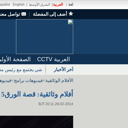
لغة：
العربية
|
الشرق الأوسط
|
English
spañol
أضف إلى المفضلة
｜
تواصل معنا
العربية CCTV
الصفحة الأول
آخر الأخبار
شي يجتمع مع رئيس مجل
الأفلام الوثائقية
>
فيديوهات برامج
>
فيديوه
أفلام وثائقية: قصة الورق5
BJT 20:11 28-02-2014