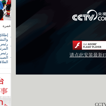
عمره
إطلاق
والتش
رئيس ا
المرت
رئيس 
请点此安装最新Fla
الصيني
العلاق