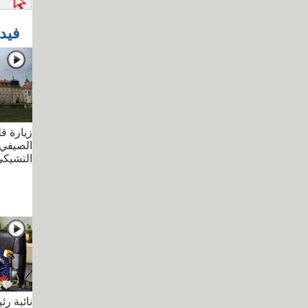
فيد
زيارة قل
الصيفي 
التشيك
نائبة ر