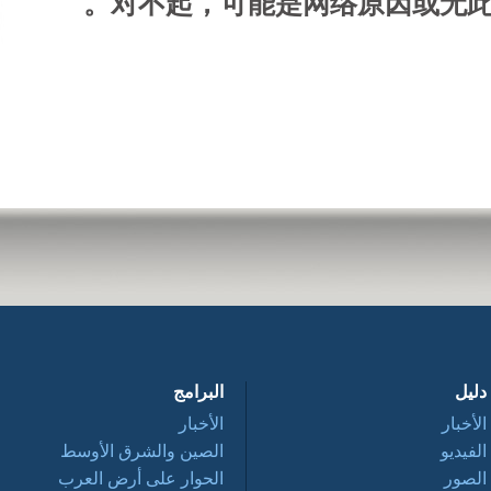
对不起，可能是网络原因或无此
دليل
البرامج
الأخبار
الأخبار
الفيديو
الصين والشرق الأوسط
الصور
الحوار على أرض العرب