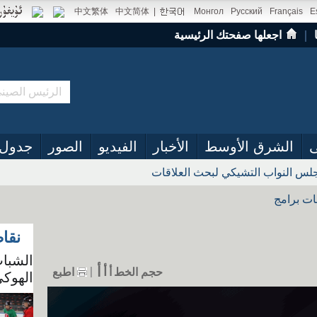
中文繁体
中文简体
|
Монгол
Русский
Français
E
｜
اجعلها صفحتك الرئيسية
ى
الشرق الأوسط
الأخبار
الفيديو
الصور
جدول 
س النواب التشيكي لبحث العلاقات
ات برامج
نقا
الشباب
أ
أ
حجم الخط
أ
اطبع
الهوكي