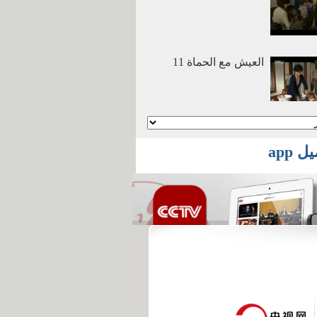
العيش مع الحماة 11
أنا وأمي نتزوج معا 2
 app
أنا وأمي نتزوج معا 1
أفلام وثائقية: عصر
الهجرة العظمي 2016
03 29