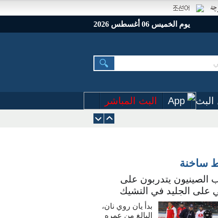
يوم الخميس 06 أغسطس 2026
البث
App
البث المباشر
ط ساخنة
 الصينيون يتدربون على
 على الجليد في التشيك
بدأ يان روي نان،
البالغ من عمره