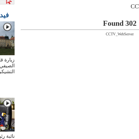
فيد
302 Found
CCTV_WebServer
زيارة قل
الصيفي 
التشيك
نائبة ر