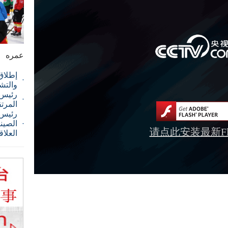
عمره
إطلاق
والتش
رئيس ا
المرت
رئيس 
الصيني
请点此安装最新Fla
العلاق