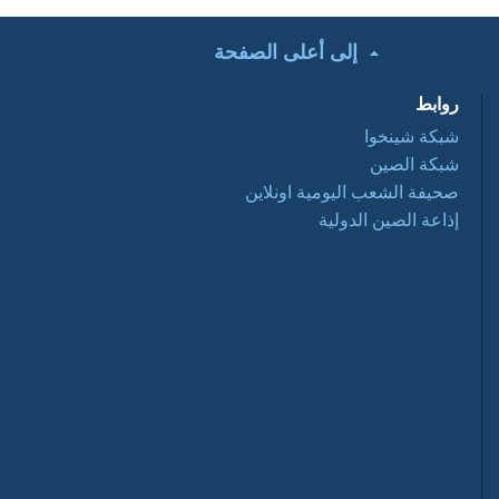
إلى أعلى الصفحة
تحت الأضواء: التعاون
التجاري الصيني
روابط
العربي ... فرص
وتحديات 2016 03 28
شبكة شينخوا
شبكة الصين
أفلام وثائقية: عبور
صحيفة الشعب اليومية اونلاين
نانيانغ 2016 03 28
إذاعة الصين الدولية
السياحة في الصين
2016-03-28