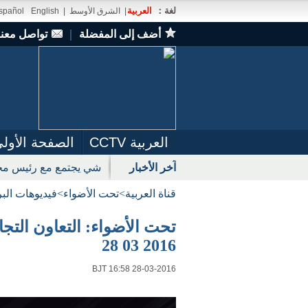
لغة：
العربية
|
الشرق الأوسط
|
English
spañol
أضف إلى المفضلة
｜
تواصل معنا
العربية CCTV
الصفحة الأول
آخر الأخبار
شي يجتمع مع رئيس مجل
قناة العربية
>
تحت الأضواء
>
فيديوهات الب
تحت الأضواء: التعاون التج
2016 03 28
BJT 16:58 28-03-2016