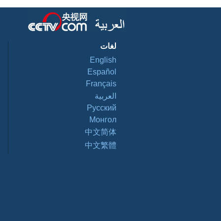
لغات
English
Español
Français
العربية
Pусский
Монгол
中文简体
中文繁體