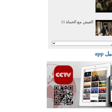
العيش مع الحماة 11
أنا وأمي نتزوج معا 2
 app
أنا وأمي نتزوج معا 1
أفلام وثائقية: عصر
الهجرة العظمي 2016
03 29