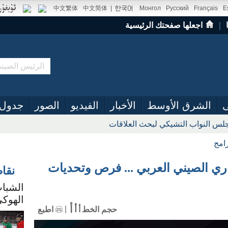
中文繁体
中文简体
|
Монгол
Русский
Français
E
｜
اجعلها صفحتك الرئيسية
ى
الشرق الأوسط
الأخبار
الفيديو
الصور
جدول 
س النواب التشيكي لبحث العلاقات
رامج
اري الصيني العربي ... فرص وتحديات
نقا
الشباب
الهوكي
أ
أ
حجم الخط
أ
اطبع