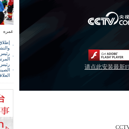
عمره
إطلاق
والتش
رئيس ا
المرت
رئيس 
请点此安装最新Fla
الصيني
العلاق