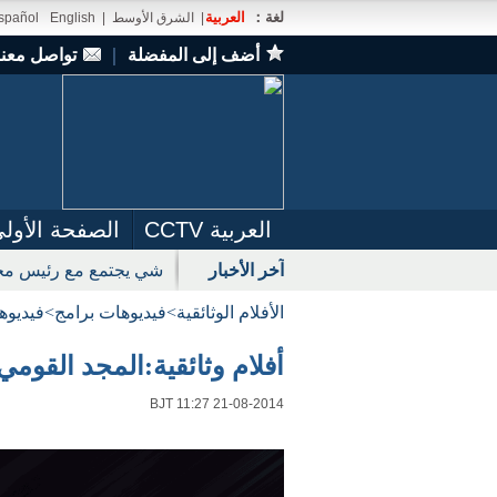
لغة：
العربية
|
الشرق الأوسط
|
English
spañol
أضف إلى المفضلة
｜
تواصل معنا
العربية CCTV
الصفحة الأول
آخر الأخبار
شي يجتمع مع رئيس مجل
الأفلام الوثائقية
>
فيديوهات برامج
>
فيديوه
أفلام وثائقية:المجد القومي 2014-08-1
BJT 11:27 21-08-2014