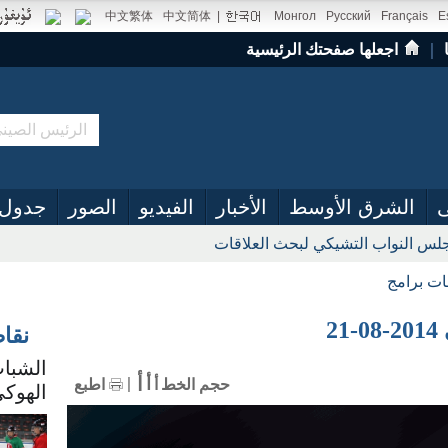
中文繁体
中文简体
|
Монгол
Русский
Français
E
｜
اجعلها صفحتك الرئيسية
ى
الشرق الأوسط
الأخبار
الفيديو
الصور
جدول 
س النواب التشيكي لبحث العلاقات
ات برامج
2
نقا
الشباب
أ
أ
حجم الخط
أ
اطبع
الهوكي