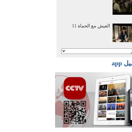
العيش مع الحماة 11
أنا وأمي نتزوج معا 2
 app
أنا وأمي نتزوج معا 1
أفلام وثائقية: عصر
الهجرة العظمي 2016
03 29