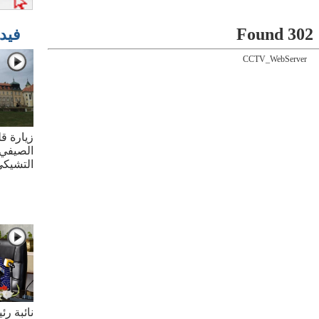
302 Found
فيد
CCTV_WebServer
زيارة قل
الصيفي 
التشيك
نائبة ر