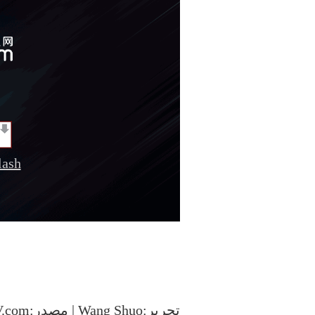
sh
تحرير:Wang Shuo | مصدر:CCTV.com