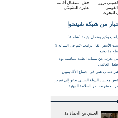
الصيني تزور
حفل استقبال أقامه
القومي
نظيره التشيكي
 للبحوث
العيش مع الحماة 12