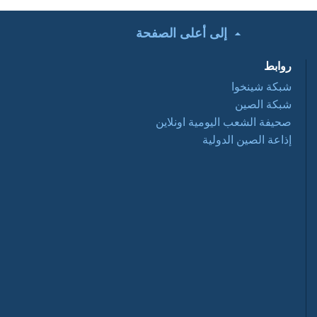
إلى أعلى الصفحة
تحت الأضواء: التعاون
التجاري الصيني
روابط
العربي ... فرص
وتحديات 2016 03 28
شبكة شينخوا
شبكة الصين
أفلام وثائقية: عبور
صحيفة الشعب اليومية اونلاين
نانيانغ 2016 03 28
إذاعة الصين الدولية
السياحة في الصين
2016-03-28