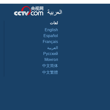
لغات
English
Español
Français
العربية
Pусский
Монгол
中文简体
中文繁體