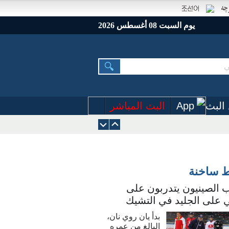
يوم السبت 08 أغسطس 2026
البث
App
البث المباشر
ط ساخنة
 الصينيون يتدربون على
 على الجليد في التشيك
بدأ يان روي نان،
البالغ من عمره