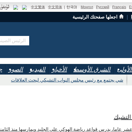
中文繁体
中文简体
|
Монгол
Русский
Français
E
｜
اجعلها صفحتك الرئيسية
لأولى
الشرق الأوسط
الأخبار
الفيديو
الصور
ج
شي يجتمع مع رئيس مجلس النواب التشيكي لبحث العلاقات
التشيك
عشر عاما، يدرس قواعد رياضة الهوكي على الجليد ويمارسها منذ الثام