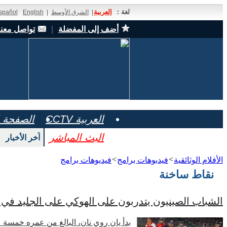
لغة：
العربية
|
الشرق الأوسط
|
English
spañol
أضف إلى المفضلة
｜
تواصل معنا
العربية CCTV
الصفحة ا
البث المباشر
آخر الأخبار
>
>
الأفلام الوثائقية
فيديوهات برامج
فيديوهات برامج
نقاط ساخنة
الشباب الصينيون يتدربون على الهوكي على الجليد في 
بدأ يان روي نان، البالغ من عمره خمسة 