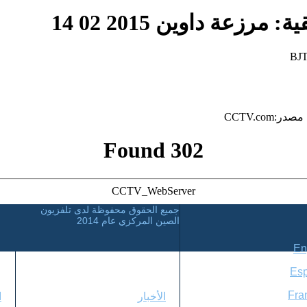
: مرزعة داوين 2015 02 14
BJT
302 Found
CCTV_WebServer
جميع الحقوق محفوظة لدى تلفزيون
الصين المركزي عام 2014
En
Es
دليل
ا
Fra
الأخبار
ا