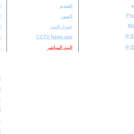
ة
الفيديو
ا
Pус
الصور
ا
Мо
جدول البث
ا
中
CCTV News app
ا
中
البث المباشر
ت
ص
ع
ا
ا
ت
أ
ن
ا