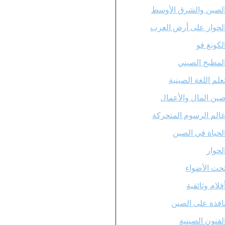
لصين والشرق الأوسط
لحوار على أرض العرب
لكونغ فو
لمطبخ الصيني
علم اللغة الصينية
ين المال والأعمال
الم الرسوم المتحركة
لحياة في الصين
لحوار
حت الأضواء
فلام وثائقية
افذة على الصين
لفنون الصينية