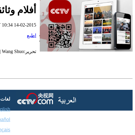
أفلام وثائقية
أفلام وثائقية: عصر
الهجرة العظمي 2016
03 29
 10:34 14-02-2015
اطبع
تحت الأضواء: التعاون
التجاري الصيني
تحرير:Wang Shuo | مصدر:CCTV.com
العربي ... فرص
وتحديات 2016 03 28
أفلام وثائقية: عبور
نانيانغ 2016 03 28
لغات
glish
السياحة في الصين
2016-03-28
pañol
nçais