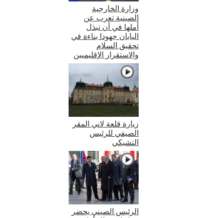
وزارة الخارجية
الصينية تعرب عن
أملها في أن تبذل
اليابان جهودا بناءة في
تحقيق السلام
والاستقرار الإقليميين
زيارة قلعة لاني المقر
الصيفي للرئيس
التشيكي
الرئيس الصيني يحضر