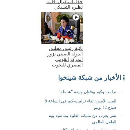
حفل استقبال أقامه
نظيره التشيكي
نائبة رئيس مجلس
الدولة الصيني تزور
المركز القومي
المصري للبحوث