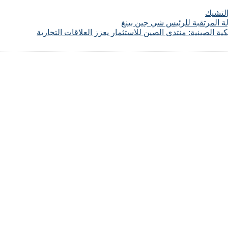
لتشيك
لة المرتقبة للرئيس شي جين بينغ
 الصينية: منتدى الصين للاستثمار يعزز العلاقات التجارية