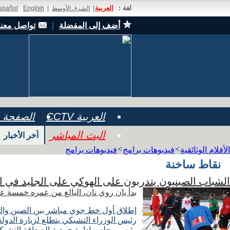
لغة：
العربية
|
الشرق الأوسط
|
English
spañol
أضف إلى المفضلة
｜
تواصل معنا
العربية CCTV
الصفحة ا
البث المباشر
آخر الأخبار
>
>
الأفلام الوثائقية
فيديوهات برامج
فيديوهات برامج
نقاط ساخنة
الشباب الصينيون يتدربون على الهوكي على الجليد في ا
بدأ يان روي نان، البالغ من عمره خمسة ع
إطلاق أول خط جوي مباشر بين الصين وال
رئيس الوزراء التشيكي يتطلع لزيارة الدول
رئيس مجلس إدارة جمعية الصداقة التشيكية 