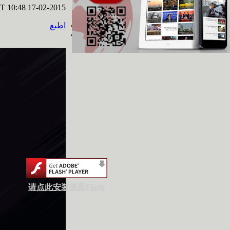
03 29
T 10:48 17-02-2015
اطبع
تحت الأضواء: التعاون
التجاري الصيني
العربي ... فرص
وتحديات 2016 03 28
أفلام وثائقية: عبور
نانيانغ 2016 03 28
السياحة في الصين 2016-03-28
请点此安装最新Flash