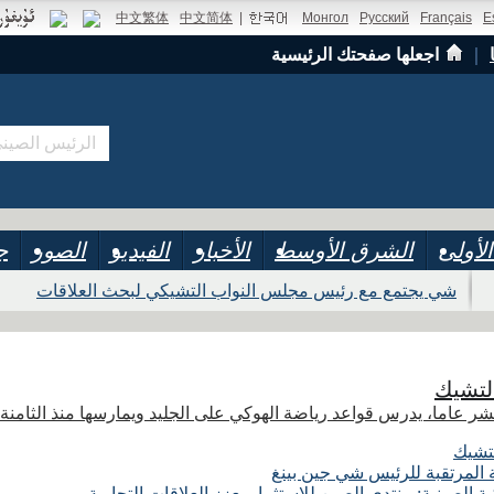
中文繁体
中文简体
|
Монгол
Русский
Français
E
｜
اجعلها صفحتك الرئيسية
لأولى
الشرق الأوسط
الأخبار
الفيديو
الصور
ج
شي يجتمع مع رئيس مجلس النواب التشيكي لبحث العلاقات
لتشيك
شر عاما، يدرس قواعد رياضة الهوكي على الجليد ويمارسها منذ الثامن
تشيك
ة المرتقبة للرئيس شي جين بينغ
الصينية: منتدى الصين للاستثمار يعزز العلاقات التجارية