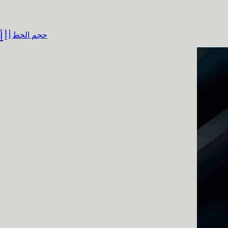
حجم الخط
أ
أ
أ