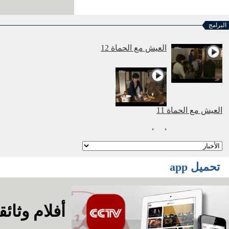
البرامج
العيش مع الحماة 12
العيش مع الحماة 11
أنا وأمي نتزوج معا 2
أنا
تحميل app
وأمي نتزوج معا 1
أفلام وثائقي
أفلام وثائقية: عصر
الهجرة العظمي 2016