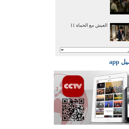
العيش مع الحماة 11
أنا وأمي نتزوج معا 2
 app
أنا وأمي نتزوج معا 1
أفلام وثائقية: عصر
الهجرة العظمي 2016
03 29