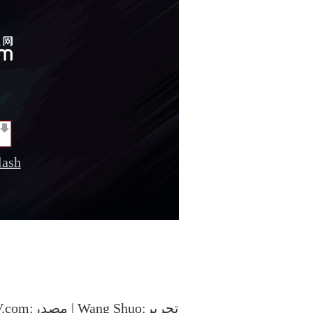
sh
تحرير:Wang Shuo | مصدر:CCTV.com