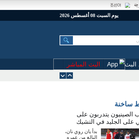
يوم السبت 08 أغسطس 2026
البث
App
البث المباشر
ط ساخنة
 الصينيون يتدربون على
 على الجليد في التشيك
بدأ يان روي نان،
البالغ من عمره