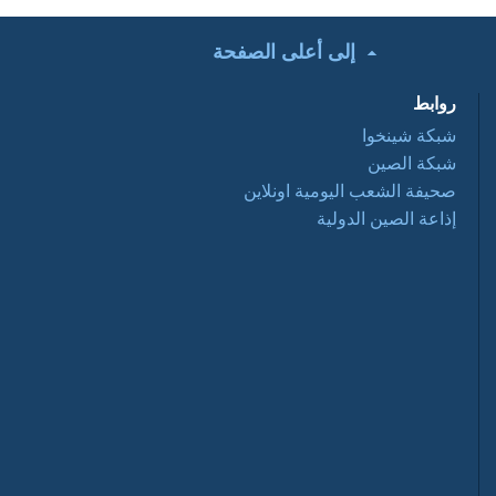
إلى أعلى الصفحة
تحت الأضواء: التعاون
التجاري الصيني
روابط
العربي ... فرص
وتحديات 2016 03 28
شبكة شينخوا
شبكة الصين
أفلام وثائقية: عبور
صحيفة الشعب اليومية اونلاين
نانيانغ 2016 03 28
إذاعة الصين الدولية
السياحة في الصين
2016-03-28