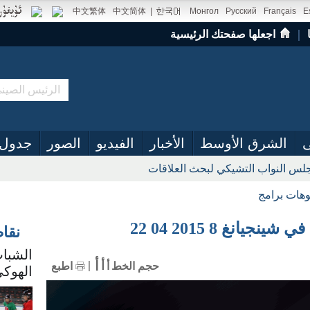
中文繁体
中文简体
|
Монгол
Русский
Français
E
｜
اجعلها صفحتك الرئيسية
ى
الشرق الأوسط
الأخبار
الفيديو
الصور
جدول 
س النواب التشيكي لبحث العلاقات
وهات برامج
انغ 8 2015 04 22
نقا
الشباب
أ
أ
حجم الخط
أ
اطبع
الهوكي