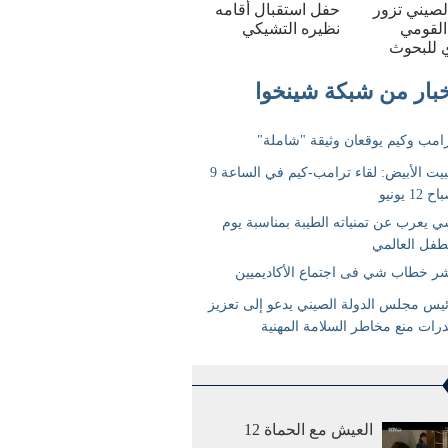
الصيني تزور
حفل استقبال أقامه
القومي
نظيره التشيكي
 للبحوث
العيش مع الحماة 12