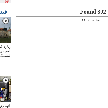
302 Found
فيد
CCTV_WebServer
زيارة قل
الصيفي 
التشيك
نائبة ر