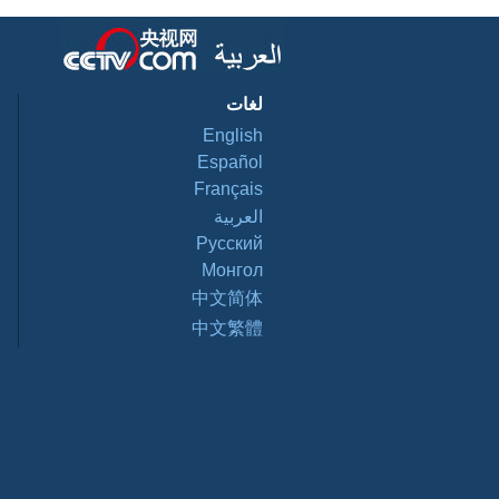
لغات
English
Español
Français
العربية
Pусский
Монгол
中文简体
中文繁體