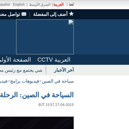
لغة：
العربية
|
الشرق الأوسط
|
English
spañol
أضف إلى المفضلة
｜
تواصل معنا
العربية CCTV
الصفحة الأول
آخر الأخبار
شي يجتمع مع رئيس مجل
سياحة في الصين
>
فيديوهات برامج
>
فيدي
السياحة في الصين: الرحلة في شينجي
BJT 15:57 27-04-2015