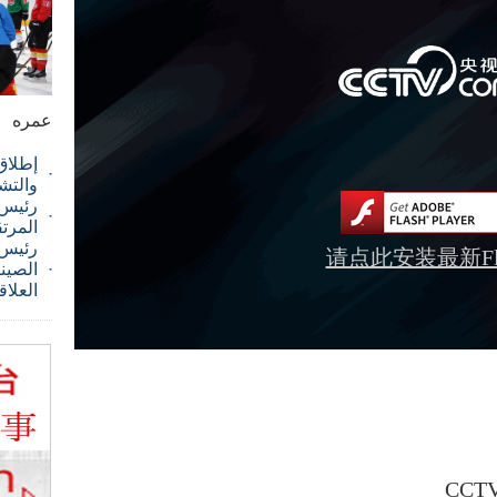
عمره
إطلاق
والتش
رئيس ا
المرت
رئيس 
请点此安装最新Fla
الصيني
العلاق