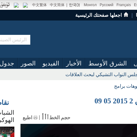
中文繁体
中文简体
|
Монгол
Русский
Français
E
｜
اجعلها صفحتك الرئيسية
ى
الشرق الأوسط
الأخبار
الفيديو
الصور
جدول 
س النواب التشيكي لبحث العلاقات
وهات برامج
0
نقا
الشباب
أ
أ
حجم الخط
أ
اطبع
الهوكي