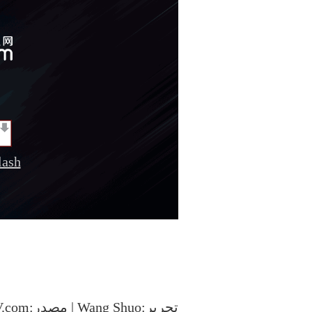
sh
تحرير:Wang Shuo | مصدر:CCTV.com