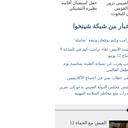
الصيني تزور
حفل استقبال أقامه
القومي
نظيره التشيكي
 للبحوث
العيش مع الحماة 12