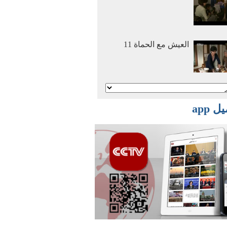
العيش مع الحماة 11
أنا وأمي نتزوج معا 2
 app
أنا وأمي نتزوج معا 1
أفلام وثائقية: عصر
الهجرة العظمي 2016
03 29