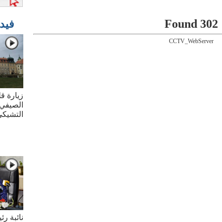
302 Found
فيد
CCTV_WebServer
زيارة قل
الصيفي 
التشيك
نائبة ر