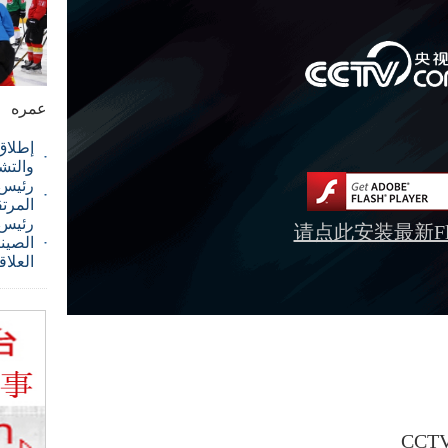
عمره
إطلاق
والتش
رئيس ا
المرت
رئيس 
请点此安装最新Fla
الصيني
العلاق