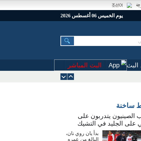
يوم الخميس 06 أغسطس 2026
البث
App
البث المباشر
ط ساخنة
 الصينيون يتدربون على
 على الجليد في التشيك
بدأ يان روي نان،
البالغ من عمره