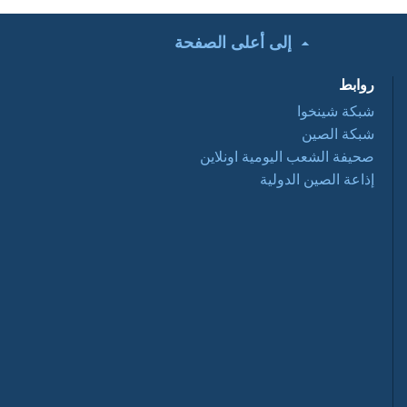
إلى أعلى الصفحة
تحت الأضواء: التعاون
التجاري الصيني
روابط
العربي ... فرص
وتحديات 2016 03 28
شبكة شينخوا
شبكة الصين
أفلام وثائقية: عبور
صحيفة الشعب اليومية اونلاين
نانيانغ 2016 03 28
إذاعة الصين الدولية
السياحة في الصين
2016-03-28