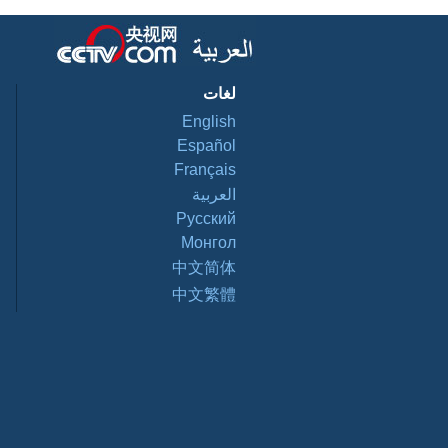
لغات
English
Español
Français
العربية
Pусский
Монгол
中文简体
中文繁體