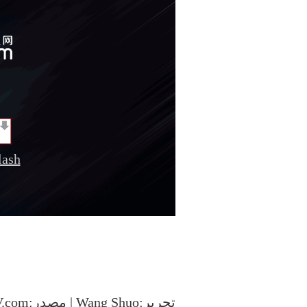
sh
تحرير:Wang Shuo | مصدر:CCTV.com