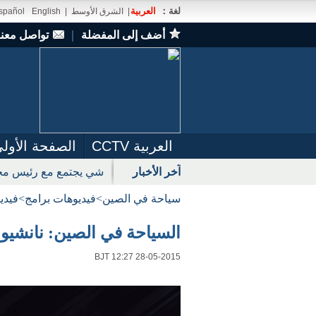
لغة：
العربية
|
الشرق الأوسط
|
English
spañol
أضف إلى المفضلة
｜
تواصل معنا
العربية CCTV
الصفحة الأول
آخر الأخبار
شي يجتمع مع رئيس مجل
سياحة في الصين
>
فيديوهات برامج
>
فيدي
السياحة في الصين: نانشيون بمقا
BJT 12:27 28-05-2015