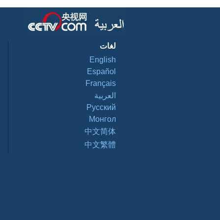
لغات
English
Español
Français
العربية
Pусский
Монгол
中文简体
中文繁體