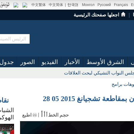
中文繁体
中文简体
|
Монгол
Русский
Français
E
｜
اجعلها صفحتك الرئيسية
ى
الشرق الأوسط
الأخبار
الفيديو
الصور
جدول 
س النواب التشيكي لبحث العلاقات
وهات برامج
طعة تشجيانغ 2015 05 28
نقا
الشباب
أ
أ
حجم الخط
أ
اطبع
الهوكي