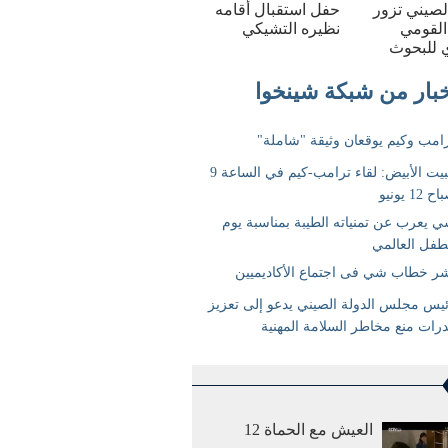
الصيني تزور
حفل استقبال أقامه
القومي
نظيره التشيكي
 للبحوث
العيش مع الحماة 12