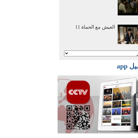
العيش مع الحماة 11
أنا وأمي نتزوج معا 2
 app
أنا وأمي نتزوج معا 1
أفلام وثائقية: عصر
الهجرة العظمي 2016
03 29