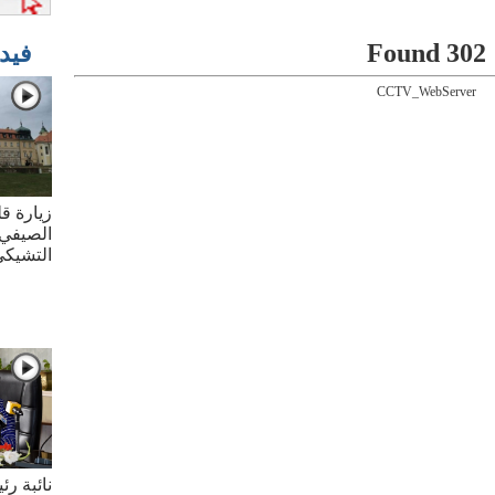
302 Found
فيد
CCTV_WebServer
زيارة قل
الصيفي 
التشيك
نائبة ر