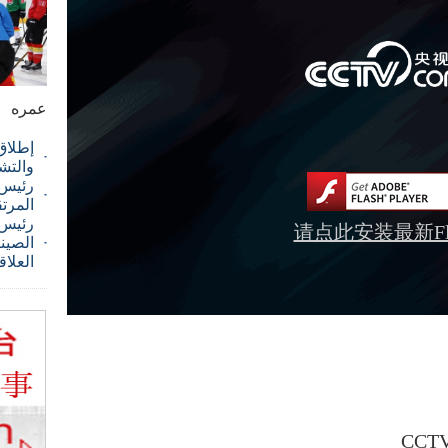
عمره
إطلاق
والتش
رئيس ا
المرت
رئيس 
请点此安装最新Fla
الصيني
العلاق