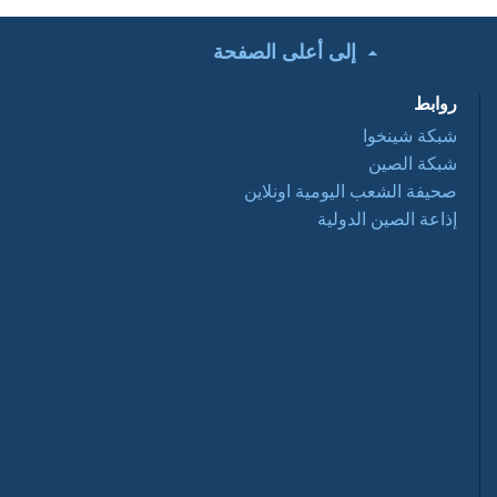
إلى أعلى الصفحة
تحت الأضواء: التعاون
التجاري الصيني
روابط
العربي ... فرص
وتحديات 2016 03 28
شبكة شينخوا
شبكة الصين
أفلام وثائقية: عبور
صحيفة الشعب اليومية اونلاين
نانيانغ 2016 03 28
إذاعة الصين الدولية
السياحة في الصين
2016-03-28