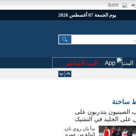
يوم الجمعة 07 أغسطس 2026
البث
App
البث المباشر
ط ساخنة
 الصينيون يتدربون على
 على الجليد في التشيك
بدأ يان روي نان،
البالغ من عمره